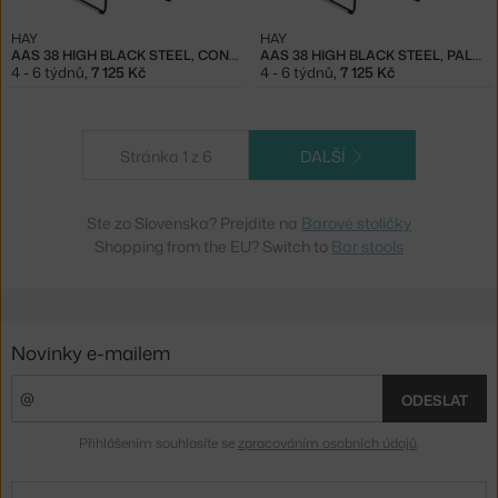
HAY
HAY
AAS 38 HIGH BLACK STEEL, CONCRETE GREY
AAS 38 HIGH BLACK STEEL, PALE PEACH
4 - 6 týdnů
,
7 125 Kč
4 - 6 týdnů
,
7 125 Kč
Stránka 1 z 6
DALŠÍ
Ste zo Slovenska? Prejdite na
Barové stoličky
Shopping from the EU? Switch to
Bar stools
Novinky e-mailem
ODESLAT
Přihlášením souhlasíte se
zpracováním osobních údajů
.