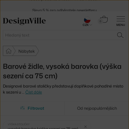
Sleva 5 % pro odběratele
newsletteru
30 dní na vrácení zboží
Košík
0
CZK
MENU
0 Kč
Hledat
HLE
Nábytek
Barové židle, vysoká barovka (výška
sezení ca 75 cm)
Designové barové stoličky představují doplňkové pohodlné místo
k sezení u
…
Číst dále
Filtrovat
Od nejpopulárnějších
Vybrané
Zrušit filtr
VÝŠKA STOLIČKY
vysoká barovka (výška sezení ca 75 cm)