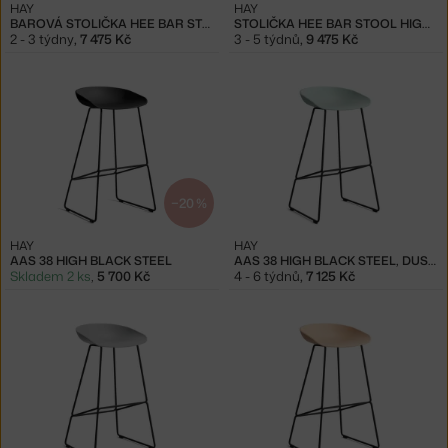
HAY
HAY
BAROVÁ STOLIČKA HEE BAR STOOL HIGH, RUST
STOLIČKA HEE BAR STOOL HIGH, HOT GALVANISED
2 - 3 týdny
,
7 475 Kč
3 - 5 týdnů
,
9 475 Kč
−20 %
HAY
HAY
AAS 38 HIGH BLACK STEEL
AAS 38 HIGH BLACK STEEL, DUSTY MINT
Skladem 2 ks
,
5 700 Kč
4 - 6 týdnů
,
7 125 Kč