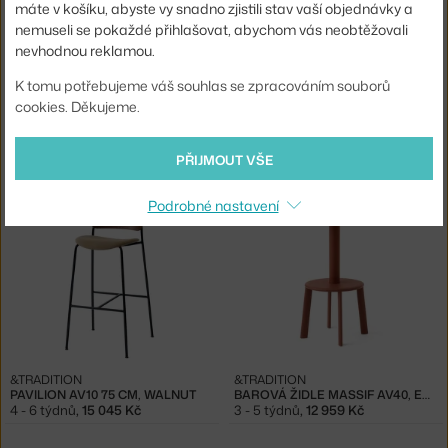
máte v košíku, abyste vy snadno zjistili stav vaší objednávky a
nemuseli se pokaždé přihlašovat, abychom vás neobtěžovali
nevhodnou reklamou.
K tomu potřebujeme váš souhlas se zpracováním souborů
cookies. Děkujeme.
&TRADITION
&TRADITION
PAVILION AV9 75 CM, OAK
PAVILION AV9 75 CM, WALNUT
PŘIJMOUT VŠE
4 - 6 týdnů
,
12 260 Kč
4 - 6 týdnů
,
12 620 Kč
Podrobné nastavení
&TRADITION
&TRADITION
PAVILION AV10 75 CM, WALNUT
BAROVÁ ŽIDLE MASSIF AV40, EMBER
4 - 6 týdnů
,
15 045 Kč
3 - 5 týdnů
,
12 959 Kč