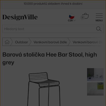
Sleva 5 % pro odběratele
newsletteru
Košík
30 dní na vrácení zboží
0
CZK
MENU
0 Kč
Hledat
HLE
Outdoor
Venkovní barové židle
Venkovní barové židl
Barová stolička Hee Bar Stool, high
grey