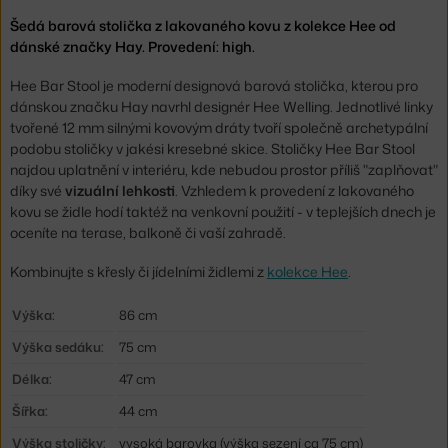
Šedá barová stolička z lakovaného kovu z kolekce Hee od
dánské značky Hay. Provedení: high.
Hee Bar Stool je moderní designová barová stolička, kterou pro
dánskou značku Hay navrhl designér Hee Welling. Jednotlivé linky
tvořené 12 mm silnými kovovým dráty tvoří společně archetypální
podobu stoličky v jakési kresebné skice. Stoličky Hee Bar Stool
najdou uplatnění v interiéru, kde nebudou prostor příliš "zaplňovat"
díky své
vizuální lehkosti
. Vzhledem k provedení z lakovaného
kovu se židle hodí taktéž na venkovní použití - v teplejších dnech je
oceníte na terase, balkoně či vaší zahradě.
Kombinujte s křesly či jídelními židlemi z
kolekce Hee
.
Výška:
86 cm
Výška sedáku:
75 cm
Délka:
47 cm
Šířka:
44 cm
Výška stoličky:
vysoká barovka (výška sezení ca 75 cm)