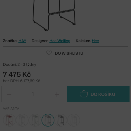
Značka:
HAY
Designer:
Hee Welling
Kolekce:
Hee
DO WISHLISTU
Dodání: 2 - 3 týdny
7 475 Kč
bez DPH: 6 177,69 Kč
−
+
DO KOŠÍKU
VARIANTA