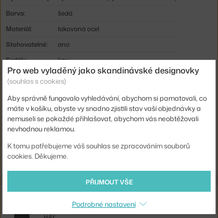
Barva:
šedá
Materiál:
lakovaná ocel
Stohovatelné:
ano
Sedák:
kov
Pro web vyladěný jako skandinávské designovky
Podnož:
kov
(souhlas s cookies)
Info k produktu:
Vhodné i pro venkovní použití.
Aby správně fungovalo vyhledávání, abychom si pamatovali, co
Kód produktu
HAY-AA600-A222
máte v košíku, abyste vy snadno zjistili stav vaší objednávky a
nemuseli se pokaždé přihlašovat, abychom vás neobtěžovali
EAN
5710441020646
nevhodnou reklamou.
K tomu potřebujeme váš souhlas se zpracováním souborů
Ste zo Slovenska? Prejdite na
Barová stolička Hee, high grey
cookies. Děkujeme.
Shopping from the EU? Switch to
Hee Bar Stool High, grey
PŘIJMOUT VŠE
Související produkty
Podrobné nastavení
HAY