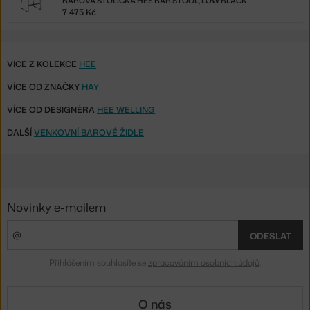
BAROVÁ STOLIČKA HEE BAR STOOL, LOW BLACK
7 475 Kč
VÍCE Z KOLEKCE
HEE
VÍCE OD ZNAČKY
HAY
VÍCE OD DESIGNÉRA
HEE WELLING
DALŠÍ
VENKOVNÍ BAROVÉ ŽIDLE
Novinky e-mailem
ODESLAT
Přihlášením souhlasíte se
zpracováním osobních údajů
.
O nás