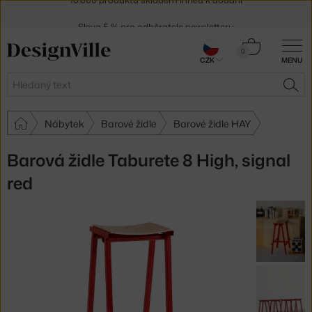
Sleva 5 % pro odběratele
newsletteru
30 dní na vrácení zboží
Košík
0
CZK
MENU
0 Kč
Hledat
HLE
Nábytek
Barové židle
Barové židle HAY
Barová židle Taburete 8 High, signal
red