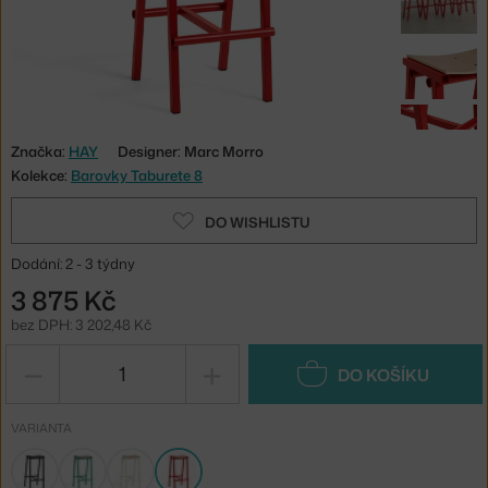
Značka:
HAY
Designer: Marc Morro
Kolekce:
Barovky Taburete 8
DO WISHLISTU
Dodání: 2 - 3 týdny
3 875 Kč
bez DPH: 3 202,48 Kč
−
+
DO KOŠÍKU
VARIANTA