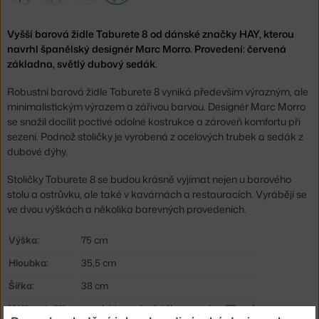
Vyšší barová židle Taburete 8 od dánské značky HAY, kterou
navrhl španělský designér Marc Morro. Provedení: červená
základna, světlý dubový sedák.
Robustní barová židle Taburete 8 vyniká především výrazným, ale
minimalistickým výrazem a zářivou barvou. Designér Marc Morro
se snažil docílit poctivé odolné kostrukce a zároveň komfortu při
sezení. Podnož stoličky je vyrobená z ocelových trubek a sedák z
dubové dýhy.
Stoličky Taburete 8 se budou krásně vyjímat nejen u barového
stolu a ostrůvku, ale také v kavárnách a restauracích. Vyrábějí se
ve dvou výškách a několika barevných provedeních.
Výška:
75 cm
Hloubka:
35,5 cm
Šířka:
38 cm
Výška stoličky:
vysoká barovka (výška sezení ca 75 cm)