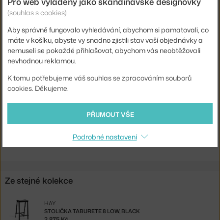
Pro web vyladěný jako skandinávské designovky
Barva:
červená, světlé dřevo
(souhlas s cookies)
Materiál:
lakovaná ocel, dubová dýha
Aby správně fungovalo vyhledávání, abychom si pamatovali, co
máte v košíku, abyste vy snadno zjistili stav vaší objednávky a
Sedák:
dřevo
nemuseli se pokaždé přihlašovat, abychom vás neobtěžovali
Podnož:
kov
nevhodnou reklamou.
Kód produktu
HAY-AE437-A406
K tomu potřebujeme váš souhlas se zpracováním souborů
EAN
5710441349471
cookies. Děkujeme.
Ste zo Slovenska? Prejdite na
Barová stolička Taburete 8 High,
PŘIJMOUT VŠE
signal red
Shopping from the EU? Switch to
Taburete 8 Bar Stool High, signal
Podrobné nastavení
red
Ze stejné kolekce
HAY
STOLIČKA TABURETE 8 LOW, BLACK
3 875 Kč