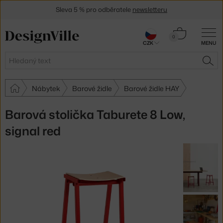
Sleva 5 % pro odběratele
newsletteru
30 dní na vrácení zboží
Košík
0
CZK
MENU
0 Kč
Hledat
HLE
Nábytek
Barové židle
Barové židle HAY
Barová stolička Taburete 8 Low,
signal red