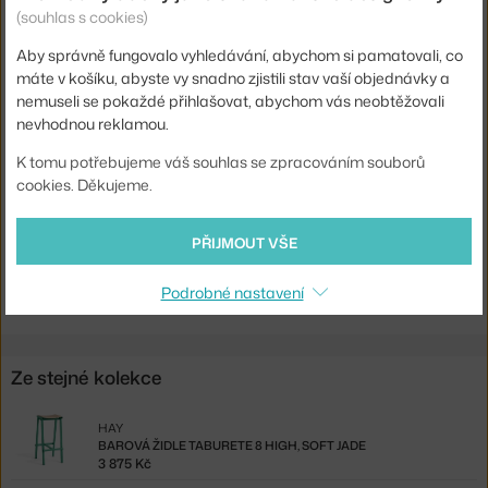
(souhlas s cookies)
Barva:
červená, světlé dřevo
Materiál:
lakovaná ocel, dubová dýha
Aby správně fungovalo vyhledávání, abychom si pamatovali, co
máte v košíku, abyste vy snadno zjistili stav vaší objednávky a
Sedák:
dřevo
nemuseli se pokaždé přihlašovat, abychom vás neobtěžovali
nevhodnou reklamou.
Podnož:
kov
Kód produktu
HAY-AE433-A406
K tomu potřebujeme váš souhlas se zpracováním souborů
cookies. Děkujeme.
EAN
5710441349396
PŘIJMOUT VŠE
Ste zo Slovenska? Prejdite na
Stolička Taburete 8 Low, signal red
Shopping from the EU? Switch to
Taburete 8 Bar Stool Low, signal
red
Podrobné nastavení
Ze stejné kolekce
HAY
BAROVÁ ŽIDLE TABURETE 8 HIGH, SOFT JADE
3 875 Kč