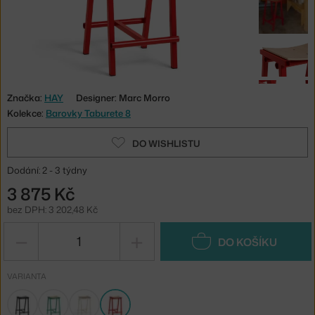
Značka:
HAY
Designer: Marc Morro
Kolekce:
Barovky Taburete 8
DO WISHLISTU
Dodání: 2 - 3 týdny
3 875 Kč
bez DPH: 3 202,48 Kč
−
+
DO KOŠÍKU
VARIANTA