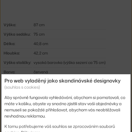
Výška:
87 cm
Výška sedáku:
75 cm
Délka:
40,8 cm
Hloubka:
42,2 cm
Výška stoličky:
vysoká barovka (výška sezení ca 75 cm)
Barva:
červená
Pro web vyladěný jako skandinávské designovky
Materiál:
dubové dřevo, plast
(souhlas s cookies)
Sedák:
plast
Aby správně fungovalo vyhledávání, abychom si pamatovali, co
Podnož:
dřevo
máte v košíku, abyste vy snadno zjistili stav vaší objednávky a
nemuseli se pokaždé přihlašovat, abychom vás neobtěžovali
Typ:
Stolička
nevhodnou reklamou.
Kód produktu
NCP-602803
K tomu potřebujeme váš souhlas se zpracováním souborů
EAN
5712396002739