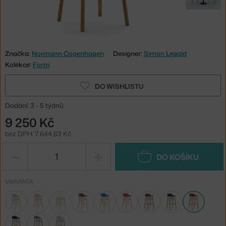
Značka:
Normann Copenhagen
Designer:
Simon Legald
Kolekce:
Form
DO WISHLISTU
Dodání: 3 - 5 týdnů
9 250 Kč
bez DPH: 7 644,63 Kč
−
+
DO KOŠÍKU
VARIANTA