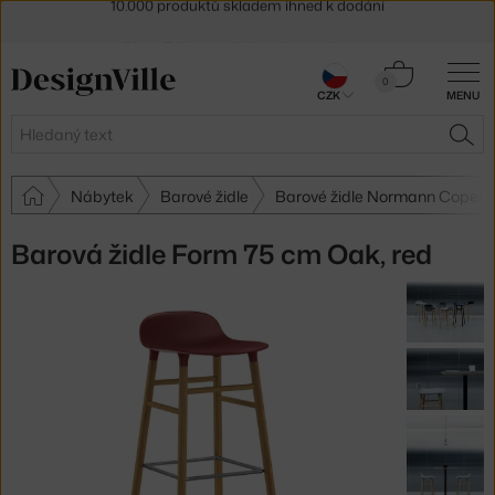
Sleva 5 % pro odběratele
newsletteru
30 dní na vrácení zboží
Košík
0
CZK
MENU
0 Kč
Hledat
HLE
Nábytek
Barové židle
Barové židle Normann Copen
Barová židle Form 75 cm Oak, red