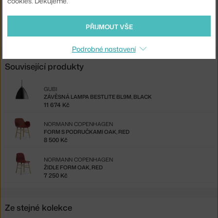
cookies. Děkujeme.
Ste zo Slovenska? Prejdite na
Form 75 cm Oak, red
PŘIJMOUT VŠE
Shopping from the EU? Switch to
Form Bar Chair 75 cm Oak, red
Podrobné nastavení
Související produkty
GUBI
ZÁVĚSNÁ LAMPA BESTLITE BL9M, BLACK
11 674 Kč
NORMANN COPENHAGEN
FORM S PODRUČKAMI OAK, RED
8 500 Kč
NORMANN COPENHAGEN
ŽIDLE FORM OAK, RED
7 250 Kč
Ze stejné kolekce