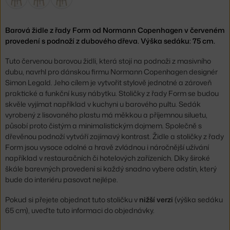
Barová židle z řady Form od Normann Copenhagen v červeném
provedení s podnoží z dubového dřeva. Výška sedáku: 75 cm.
Tuto červenou barovou židli, která stojí na podnoži z masivního
dubu, navrhl pro dánskou firmu Normann Copenhagen designér
Simon Legald. Jeho cílem je vytvořit stylově jednotné a zároveň
praktické a funkční kusy nábytku. Stoličky z řady Form se budou
skvěle vyjímat například v kuchyni u barového pultu.
Sedák
vyrobený z lisovaného plastu má měkkou a příjemnou siluetu,
působí proto čistým a minimalistickým dojmem. Společně s
dřevěnou podnoží vytváří zajímavý kontrast. Židle a stoličky z řady
Form jsou vysoce odolné a hravě zvládnou i náročnější užívání
například v restauračních či hotelových zařízeních.
Díky široké
škále barevných provedení si každý snadno vybere odstín, který
bude do interiéru pasovat nejlépe.
Pokud si přejete objednat tuto stoličku v
nižší verzi
(výška sedáku
65 cm), uveďte tuto informaci do objednávky.