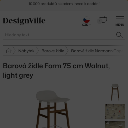
Sleva 5 % pro odběratele
newsletteru
30 dní na vrácení zboží
Košík
0
CZK
MENU
0 Kč
Hledat
HLE
Nábytek
Barové židle
Barové židle Normann Copen
Barová židle Form 75 cm Walnut,
light grey