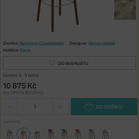
Značka:
Normann Copenhagen
Designer:
Simon Legald
Kolekce:
Form
DO WISHLISTU
Dodání: 3 - 5 týdnů
10 875 Kč
bez DPH: 8 987,60 Kč
−
+
DO KOŠÍKU
VARIANTA