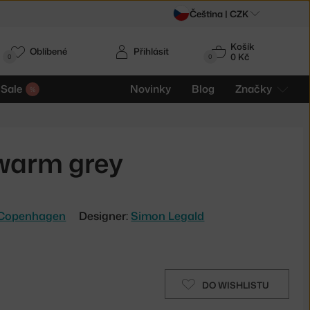
Čeština |
CZK
Košík
Oblíbené
Přihlásit
0 Kč
0
0
Sale
Novinky
Blog
Značky
 warm grey
Copenhagen
Designer:
Simon Legald
DO WISHLISTU