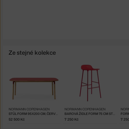
Ze stejné kolekce
NORMANN COPENHAGEN
NORMANN COPENHAGEN
NOR
STŮL FORM 95X200 CM, ČERVENÁ/DUB
BAROVÁ ŽIDLE FORM 75 CM STEEL, BRIGHT RED
FORM
52 500 Kč
7 250 Kč
7 25