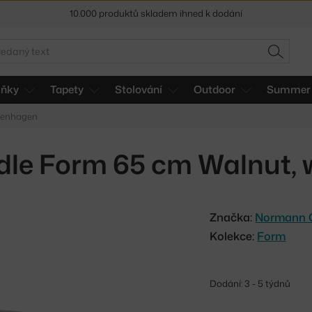
Sleva 5 % pro odběratele
newsletteru
30 dní na vrácení zboží
edat
HLEDAT
lňky
Tapety
Stolování
Outdoor
Summer 
penhagen
dle Form 65 cm Walnut,
Značka:
Normann 
Kolekce:
Form
Dodání: 3 - 5 týdnů