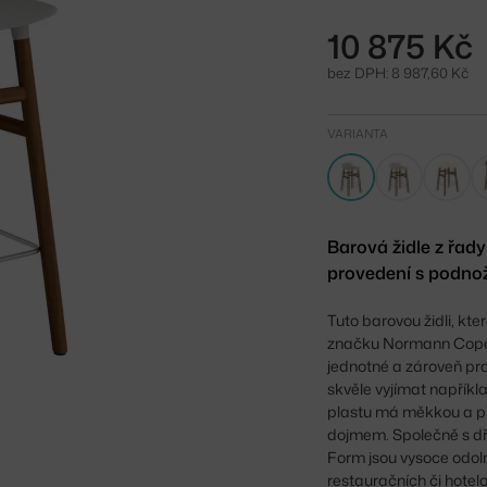
10 875 Kč
bez DPH: 8 987,60 Kč
VARIANTA
Barová židle z řa
provedení s podnož
Tuto barovou židli, kt
značku Normann Copenh
jednotné a zároveň pra
skvěle vyjímat napříkl
plastu má měkkou a př
dojmem. Společně s dře
Form jsou vysoce odoln
restauračních či hotel