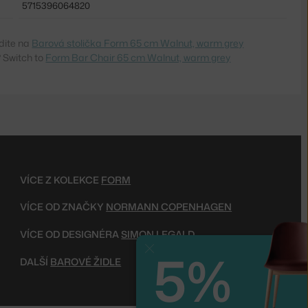
5715396064820
dite na
Barová stolička Form 65 cm Walnut, warm grey
 Switch to
Form Bar Chair 65 cm Walnut, warm grey
VÍCE Z KOLEKCE
FORM
VÍCE OD ZNAČKY
NORMANN COPENHAGEN
VÍCE OD DESIGNÉRA
SIMON LEGALD
5%
Zavřít
DALŠÍ
BAROVÉ ŽIDLE