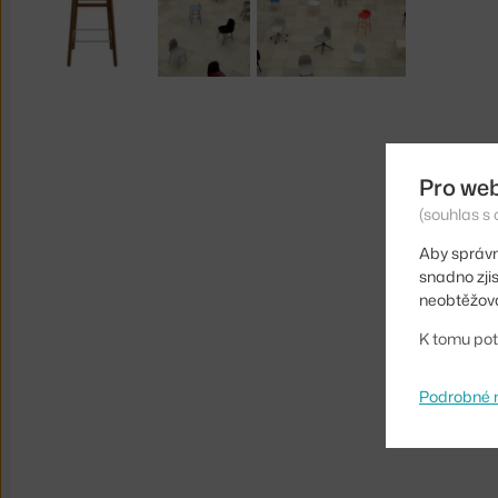
Pro we
(souhlas s 
Aby správn
snadno zji
neobtěžova
K tomu pot
Podrobné 