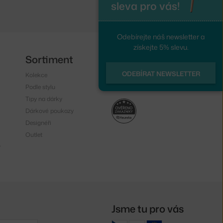
sleva pro vás!
Odebírejte náš newsletter a
získejte 5% slevu.
Sortiment
Sledujte nás
ODEBÍRAT NEWSLETTER
Kolekce
Instagram
Podle stylu
Facebook
Tipy na dárky
Dárkové poukazy
Designéři
Outlet
y
Jsme tu pro vás