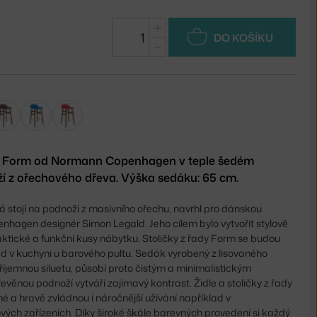
+
DO KOŠÍKU
−
dy Form od Normann Copenhagen v teple šedém
í z ořechového dřeva. Výška sedáku: 65 cm.
erá stojí na podnoži z masivního ořechu, navrhl pro dánskou
agen designér Simon Legald. Jeho cílem bylo vytvořit stylově
ktické a funkční kusy nábytku. Stoličky z řady Form se budou
ad v kuchyni u barového pultu.
Sedák vyrobený z lisovaného
íjemnou siluetu, působí proto čistým a minimalistickým
věnou podnoží vytváří zajímavý kontrast. Židle a stoličky z řady
é a hravě zvládnou i náročnější užívání například v
ových zařízeních.
Díky široké škále barevných provedení si každý