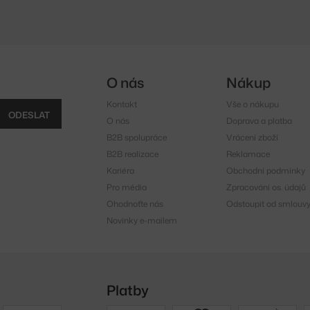
O nás
Nákup
Kontakt
Vše o nákupu
ODESLAT
O nás
Doprava a platba
B2B spolupráce
Vrácení zboží
B2B realizace
Reklamace
Kariéra
Obchodní podmínky
Pro média
Zpracování os. údajů
Ohodnoťte nás
Odstoupit od smlouv
Novinky e-mailem
Platby