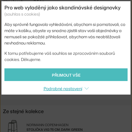
Hmotnost:
8,5 kg
Pro web vyladěný jako skandinávské designovky
Výška stoličky:
nízká barovka (výška sezení ca 65 cm)
(souhlas s cookies)
Barva:
černá
Aby správně fungovalo vyhledávání, abychom si pamatovali, co
Materiál:
práškově lakovaná ocel
máte v košíku, abyste vy snadno zjistili stav vaší objednávky a
nemuseli se pokaždé přihlašovat, abychom vás neobtěžovali
Sedák:
kov
nevhodnou reklamou.
Podnož:
kov
K tomu potřebujeme váš souhlas se zpracováním souborů
Kód produktu
NCP-608046
cookies. Děkujeme.
EAN
5715396048462
PŘIJMOUT VŠE
Ste zo Slovenska? Prejdite na
Stolička Vig 65 cm, black
Shopping from the EU? Switch to
Vig Barstool 65 cm, black
Podrobné nastavení
Ze stejné kolekce
NORMANN COPENHAGEN
STOLIČKA VIG 75 CM, DARK GREEN