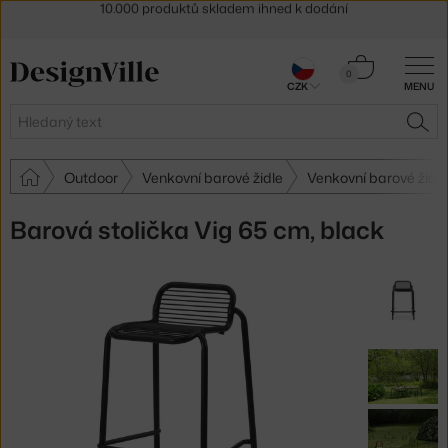
Sleva 5 % pro odběratele
newsletteru
30 dní na vrácení zboží
Košík
0
CZK
MENU
0 Kč
Hledat
HLE
Outdoor
Venkovní barové židle
Venkovní barové žid
Barová stolička Vig 65 cm, black