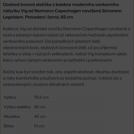
Ocelová barová stolička z kolekce moderního venkovního
nábytku Vig od Normann Copenhagen navržená Simonem
Legaldem. Provedení: černá, 65 cm.
Kolekce Vig od dánské značky Normann Copenhagen vyrobená z
oceli s odolným lakem nabízí až nekonečné možnosti uspořádání
venkovního posezení. Od pohodlných jídelních židlí,
všestranných lavic, stylových barových židlí, až po příjemná
lehátka a stoly v různých velikostech, nabízí Vig komplexní výběr,
který vyhoví různým venkovním prostředím i preferencím.
Každý kus byl navržen tak, aby zajistil odolnost, dlouhou životnost
a roky komfortního používání za každého počasí. Vybírat lze z
celoocelových i ocelovo dřevěných variant.
Výška:
78,5 cm
Výška sedáku:
65 cm
Hloubka:
45 cm
Šířka:
51 cm