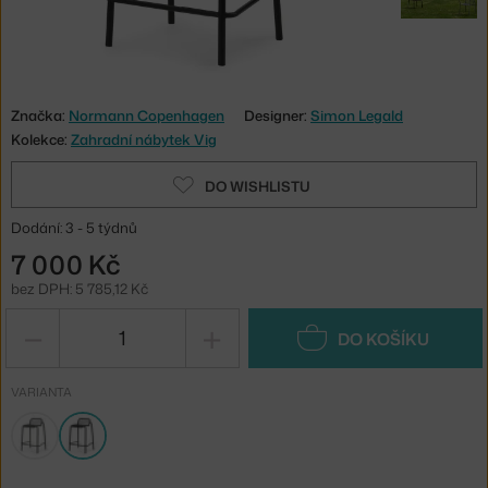
Značka:
Normann Copenhagen
Designer:
Simon Legald
Kolekce:
Zahradní nábytek Vig
DO WISHLISTU
Dodání: 3 - 5 týdnů
7 000 Kč
bez DPH: 5 785,12 Kč
−
+
DO KOŠÍKU
VARIANTA