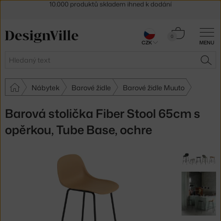
Sleva 5 % pro odběratele
newsletteru
30 dní na vrácení zboží
Košík
0
CZK
MENU
0 Kč
Hledat
HLE
Nábytek
Barové židle
Barové židle Muuto
Barová stolička Fiber Stool 65cm s
opěrkou, Tube Base, ochre