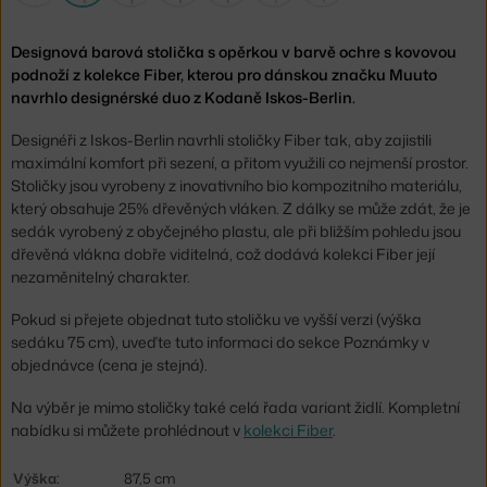
Designová barová stolička s opěrkou v barvě ochre s kovovou
podnoží z kolekce Fiber, kterou pro dánskou značku Muuto
navrhlo designérské duo z Kodaně Iskos-Berlin.
Designéři z Iskos-Berlin navrhli stoličky Fiber tak, aby zajistili
maximální komfort při sezení, a přitom využili co nejmenší prostor.
Stoličky jsou vyrobeny z inovativního bio kompozitního materiálu,
který obsahuje 25% dřevěných vláken. Z dálky se může zdát, že je
sedák vyrobený z obyčejného plastu, ale při bližším pohledu jsou
dřevěná vlákna dobře viditelná, což dodává kolekci Fiber její
nezaměnitelný charakter.
Pokud si přejete objednat tuto stoličku ve vyšší verzi (výška
sedáku 75 cm), uveďte tuto informaci do sekce Poznámky v
objednávce (cena je stejná).
Na výběr je mimo stoličky také celá řada variant židlí. Kompletní
nabídku si můžete prohlédnout v
kolekci Fiber
.
Výška:
87,5 cm