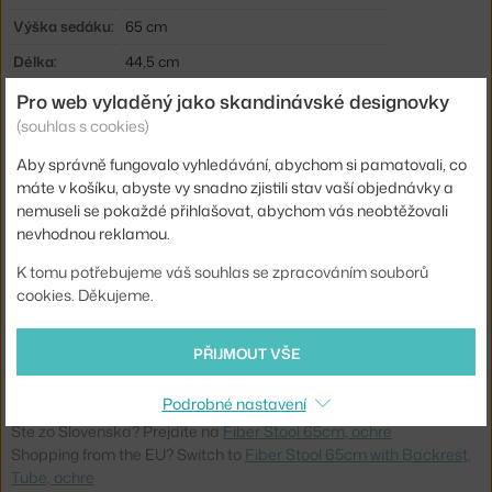
Výška sedáku:
65 cm
Délka:
44,5 cm
Šířka:
42,5 cm
Pro web vyladěný jako skandinávské designovky
(souhlas s cookies)
Výška stoličky:
nízká barovka (výška sezení ca 65 cm)
Aby správně fungovalo vyhledávání, abychom si pamatovali, co
Barva:
okrová
máte v košíku, abyste vy snadno zjistili stav vaší objednávky a
Materiál:
dřevěná vlákna, plast, kov
nemuseli se pokaždé přihlašovat, abychom vás neobtěžovali
nevhodnou reklamou.
Sedák:
plast
K tomu potřebujeme váš souhlas se zpracováním souborů
Podnož:
kov
cookies. Děkujeme.
Typ:
Stolička
Kód produktu
MUU-FICOBTUN01051
PŘIJMOUT VŠE
EAN
5713295999823
Podrobné nastavení
Ste zo Slovenska? Prejdite na
Fiber Stool 65cm, ochre
Shopping from the EU? Switch to
Fiber Stool 65cm with Backrest,
Tube, ochre