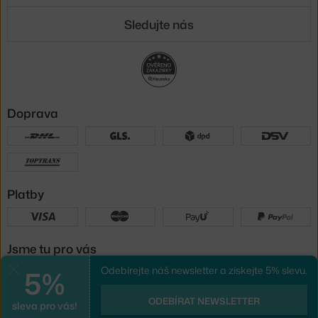
Sledujte nás
Doprava
Platby
Jsme tu pro vás
5%
Odebírejte náš newsletter a získejte 5% slevu.
Zavřít
UX design
a
e-shop na míru
od
ODEBÍRAT NEWSLETTER
sleva pro vás!
PeckaDesign