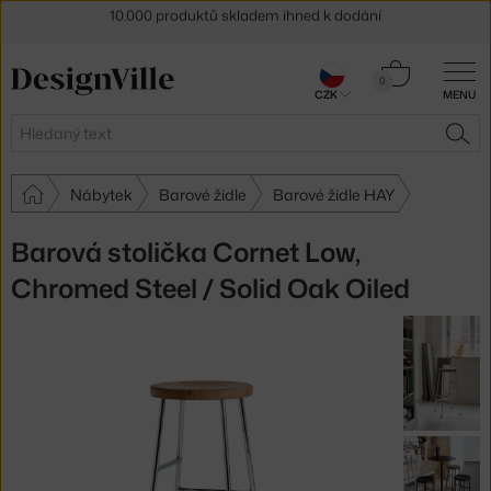
Sleva 5 % pro odběratele
newsletteru
30 dní na vrácení zboží
Košík
0
CZK
MENU
0 Kč
Hledat
HLE
Nábytek
Barové židle
Barové židle HAY
Barová stolička Cornet Low,
Chromed Steel / Solid Oak Oiled