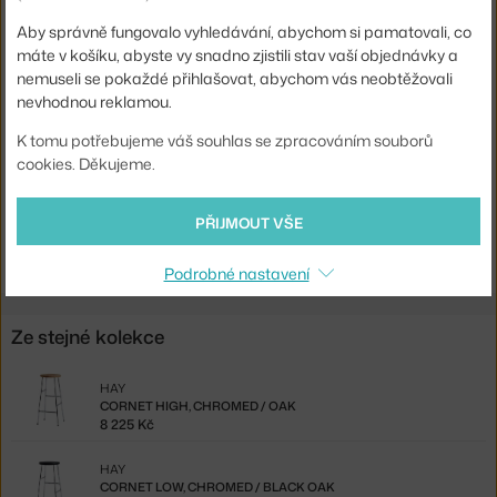
Materiál:
chromovaná ocel, dubové dřevo
Aby správně fungovalo vyhledávání, abychom si pamatovali, co
máte v košíku, abyste vy snadno zjistili stav vaší objednávky a
Sedák:
dřevo
nemuseli se pokaždé přihlašovat, abychom vás neobtěžovali
nevhodnou reklamou.
Podnož:
kov
Kód produktu
HAY-AA587-A217
K tomu potřebujeme váš souhlas se zpracováním souborů
cookies. Děkujeme.
EAN
5710441255529
PŘIJMOUT VŠE
Ste zo Slovenska? Prejdite na
Cornet Low, Chromed / Oak
Shopping from the EU? Switch to
Cornet Low, chromed/oak
Podrobné nastavení
Ze stejné kolekce
HAY
CORNET HIGH, CHROMED / OAK
8 225 Kč
HAY
CORNET LOW, CHROMED / BLACK OAK