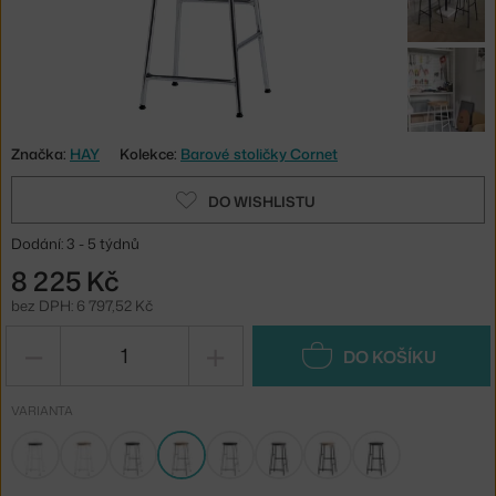
Značka:
HAY
Kolekce:
Barové stoličky Cornet
DO WISHLISTU
Dodání: 3 - 5 týdnů
8 225 Kč
bez DPH: 6 797,52 Kč
−
+
DO KOŠÍKU
VARIANTA