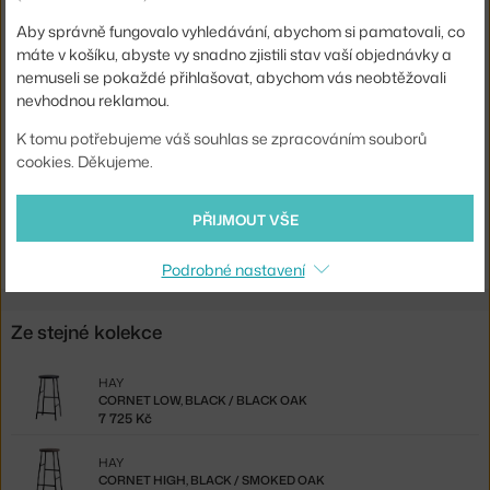
Materiál:
chromovaná ocel, dubové dřevo
Aby správně fungovalo vyhledávání, abychom si pamatovali, co
máte v košíku, abyste vy snadno zjistili stav vaší objednávky a
Sedák:
dřevo
nemuseli se pokaždé přihlašovat, abychom vás neobtěžovali
nevhodnou reklamou.
Podnož:
kov
Kód produktu
HAY-AA588-A217
K tomu potřebujeme váš souhlas se zpracováním souborů
cookies. Děkujeme.
EAN
5710441255611
PŘIJMOUT VŠE
Ste zo Slovenska? Prejdite na
Cornet High, Chromed / Oak
Shopping from the EU? Switch to
Cornet High, chromed/oak
Podrobné nastavení
Ze stejné kolekce
HAY
CORNET LOW, BLACK / BLACK OAK
7 725 Kč
HAY
CORNET HIGH, BLACK / SMOKED OAK