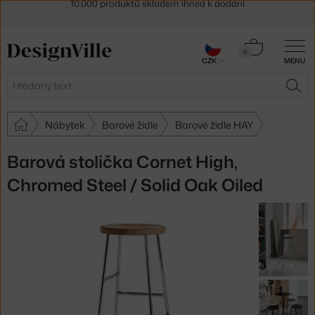
Sleva 5 % pro odběratele
newsletteru
30 dní na vrácení zboží
Košík
0
CZK
MENU
0 Kč
Hledat
HLE
Nábytek
Barové židle
Barové židle HAY
Barová stolička Cornet High,
Chromed Steel / Solid Oak Oiled