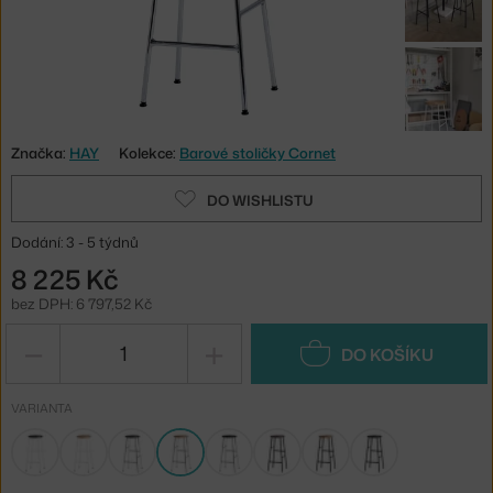
Značka:
HAY
Kolekce:
Barové stoličky Cornet
DO WISHLISTU
Dodání: 3 - 5 týdnů
8 225 Kč
bez DPH: 6 797,52 Kč
−
+
DO KOŠÍKU
VARIANTA