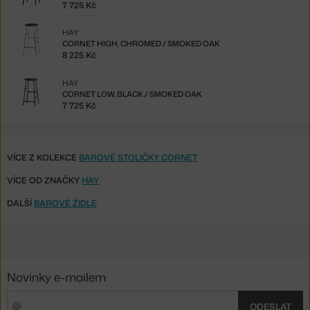
7 725 Kč
HAY
CORNET HIGH, CHROMED / SMOKED OAK
8 225 Kč
HAY
CORNET LOW, BLACK / SMOKED OAK
7 725 Kč
VÍCE Z KOLEKCE
BAROVÉ STOLIČKY CORNET
VÍCE OD ZNAČKY
HAY
DALŠÍ
BAROVÉ ŽIDLE
Novinky e-mailem
ODESLAT