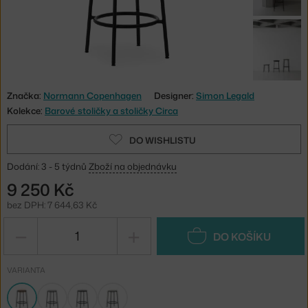
Značka:
Normann Copenhagen
Designer:
Simon Legald
Kolekce:
Barové stoličky a stoličky Circa
DO WISHLISTU
Dodání: 3 - 5 týdnů
Zboží na objednávku
9 250 Kč
bez DPH: 7 644,63 Kč
−
+
DO KOŠÍKU
VARIANTA