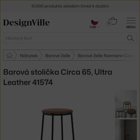
10.000 produktů skladem ihned k dodání
Sleva 5 % pro odběratele
newsletteru
Košík
0
CZK
MENU
0 Kč
30 dní na vrácení zboží
Hledat
HLE
Nábytek
Barové židle
Barové židle Normann Copen
Barová stolička Circa 65, Ultra
Leather 41574