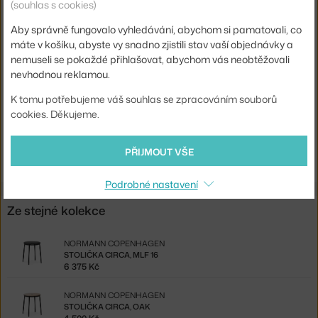
(souhlas s cookies)
Sedák:
čalouněný
Aby správně fungovalo vyhledávání, abychom si pamatovali, co
Podnož:
kov
máte v košíku, abyste vy snadno zjistili stav vaší objednávky a
Kód produktu
NCP-506087
nemuseli se pokaždé přihlašovat, abychom vás neobtěžovali
nevhodnou reklamou.
EAN
5712396078048
K tomu potřebujeme váš souhlas se zpracováním souborů
Ste zo Slovenska? Prejdite na
Barová stolička Circa 65, Ultra
cookies. Děkujeme.
Leather 41574
Shopping from the EU? Switch to
Circa Barstool 65, Ultra Leather
PŘIJMOUT VŠE
41574
Podrobné nastavení
Ze stejné kolekce
NORMANN COPENHAGEN
STOLIČKA CIRCA, MLF 16
6 375 Kč
NORMANN COPENHAGEN
STOLIČKA CIRCA, OAK