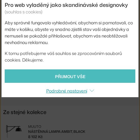
Pro web vyladěný jako skandinávské designovky
Délka kabelu:
4 m
(souhlas s cookies)
Obsahuje stropní krytku:
ano
Aby správně fungovalo vyhledávání, abychom si pamatovali, co
Hlavní materiál:
kov
máte v košíku, abyste vy snadno zjistili stav vaší objednávky a
nemuseli se pokaždé přihlašovat, abychom vás neobtěžovali
Patice / zdroj:
E14
nevhodnou reklamou.
Distribuce světla:
přímé osvětlení
K tomu potřebujeme váš souhlas se zpracováním souborů
Kód produktu
MUU-AMBPEN2503
cookies. Děkujeme.
EAN
5710562260327
PŘIJMOUT VŠE
Ste zo Slovenska? Prejdite na
Lampa Ambit Ø25, white
Shopping from the EU? Switch to
Ambit Pendant Ø25, white
Podrobné nastavení
Ze stejné kolekce
MUUTO
NÁSTĚNNÁ LAMPA AMBIT, BLACK
8 102 Kč