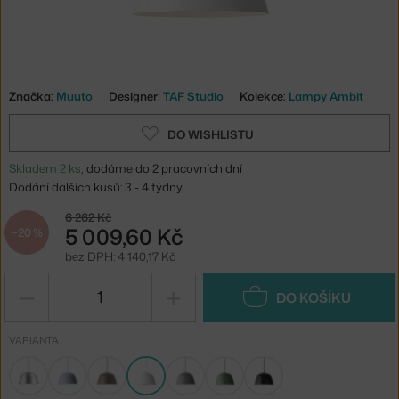
Značka:
Muuto
Designer:
TAF Studio
Kolekce:
Lampy Ambit
DO WISHLISTU
Skladem 2 ks
, dodáme do 2 pracovních dní
Dodání dalších kusů: 3 - 4 týdny
6 262 Kč
5 009,60 Kč
−20 %
bez DPH: 4 140,17 Kč
−
+
DO KOŠÍKU
VARIANTA