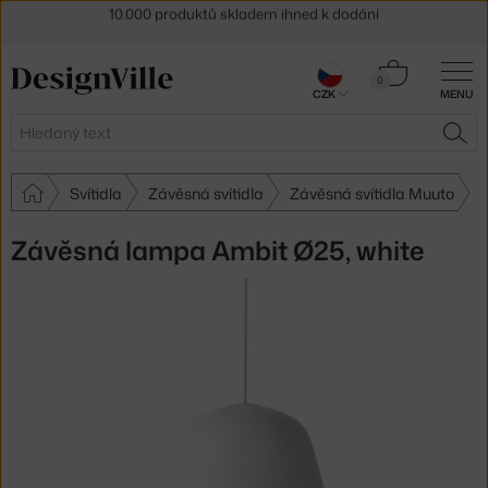
Sleva 5 % pro odběratele
newsletteru
30 dní na vrácení zboží
Košík
0
CZK
MENU
0 Kč
Hledat
HLE
Svítidla
Závěsná svítidla
Závěsná svítidla Muuto
Závěsná lampa Ambit Ø25, white