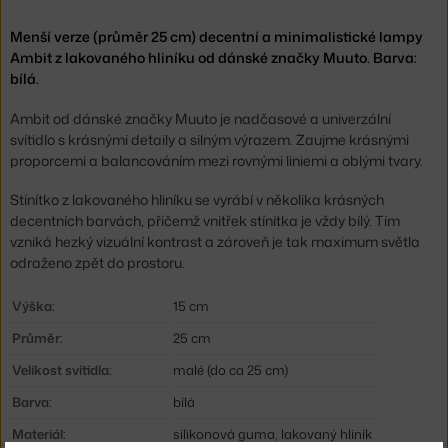
Menší verze (průměr 25 cm) decentní a minimalistické lampy
Ambit z lakovaného hliníku od dánské značky Muuto. Barva:
bílá.
Ambit od dánské značky Muuto je nadčasové a univerzální
svítidlo s krásnými detaily a silným výrazem. Zaujme krásnými
proporcemi a balancováním mezi rovnými liniemi a oblými tvary.
Stínítko z lakovaného hliníku se vyrábí v několika krásných
decentních barvách, přičemž vnitřek stínítka je vždy bílý. Tím
vzniká hezký vizuální kontrast a zároveň je tak maximum světla
odraženo zpět do prostoru.
Výška:
15 cm
Průměr:
25 cm
Velikost svítidla:
malé (do ca 25 cm)
Barva:
bílá
Materiál:
silikonová guma, lakovaný hliník