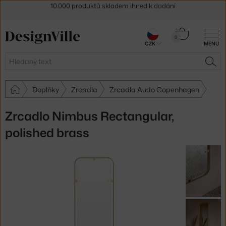
Sleva 5 % pro odběratele
newsletteru
30 dní na vrácení zboží
Košík
0
CZK
MENU
0 Kč
Hledat
HLE
Doplňky
Zrcadla
Zrcadla Audo Copenhagen
Zrcadlo Nimbus Rectangular,
polished brass