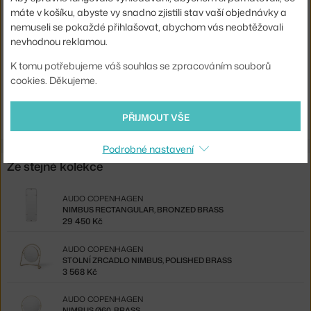
máte v košíku, abyste vy snadno zjistili stav vaší objednávky a
Materiál:
sklo, mosaz, MDF
nemuseli se pokaždé přihlašovat, abychom vás neobtěžovali
nevhodnou reklamou.
Kód produktu
AUD-71019-000617
EAN
5709262044221
K tomu potřebujeme váš souhlas se zpracováním souborů
cookies. Děkujeme.
Ste zo Slovenska? Prejdite na
Nimbus Rectangular, brass
Shopping from the EU? Switch to
Nimbus Rectangular, brass
PŘIJMOUT VŠE
Podrobné nastavení
Ze stejné kolekce
AUDO COPENHAGEN
NIMBUS RECTANGULAR, BRONZED BRASS
29 450 Kč
AUDO COPENHAGEN
STOLNÍ ZRCADLO NIMBUS, POLISHED BRASS
3 568 Kč
AUDO COPENHAGEN
NIMBUS Ø60, BRASS