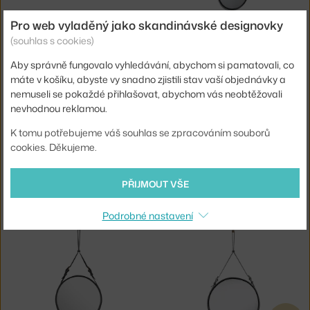
ETHNICRAFT
NORTHERN
Pro web vyladěný jako skandinávské designovky
ZRCADLO AGED 153 CM, BRONZE
ZRCADLO PEEK OVAL, LARGE
(souhlas s cookies)
5 - 7 týdnů
,
34 034 Kč
4 - 6 týdnů
,
19 100 Kč
Aby správně fungovalo vyhledávání, abychom si pamatovali, co
máte v košíku, abyste vy snadno zjistili stav vaší objednávky a
nemuseli se pokaždé přihlašovat, abychom vás neobtěžovali
nevhodnou reklamou.
K tomu potřebujeme váš souhlas se zpracováním souborů
cookies. Děkujeme.
PŘIJMOUT VŠE
NORTHERN
SKAGERAK
ZRCADLO PEEK CIRCULAR, SMALL
ZRCADLO CUTTER, BLACK OAK
Skladem 1 ks
,
6 860 Kč
4 - 6 týdnů
,
16 874 Kč
Podrobné nastavení