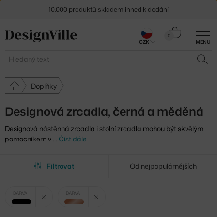
10.000 produktů skladem ihned k dodání
Sleva 5 % pro odběratele
newsletteru
Košík
0
CZK
MENU
0 Kč
30 dní na vrácení zboží
Hledat
HLE
Doplňky
Designová zrcadla, černá a měděná
Designová nástěnná zrcadla i stolní zrcadla mohou být skvělým
pomocníkem v
…
Číst dále
Filtrovat
Od nejpopulárnějších
Vybrané
Zrušit filtr
Zrušit filtr
BARVA
BARVA
filtry:
černá
měděná