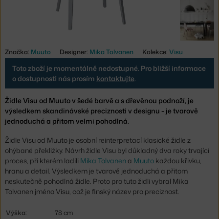
Značka:
Muuto
Designer:
Mika Tolvanen
Kolekce:
Visu
Toto zboží je momentálně nedostupné. Pro bližší informace
o dostupnosti nás prosím
kontaktujte
.
Židle Visu od Muuto v šedé barvě a s dřevěnou podnoží, je
výsledkem skandinávské preciznosti v designu - je tvarově
jednoduchá a přitom velmi pohodlná.
Židle Visu od Muuto je osobní reinterpretací klasické židle z
ohýbané překližky. Návrh židle Visu byl důkladný dva roky trvající
proces, při kterém ladili
Mika Tolvanen
a
Muuto
každou křivku,
hranu a detail. Výsledkem je tvarově jednoduchá a přitom
neskutečně pohodlná židle. Proto pro tuto židli vybral Mika
Tolvanen jméno Visu, což je finský název pro preciznost.
Výška:
78 cm