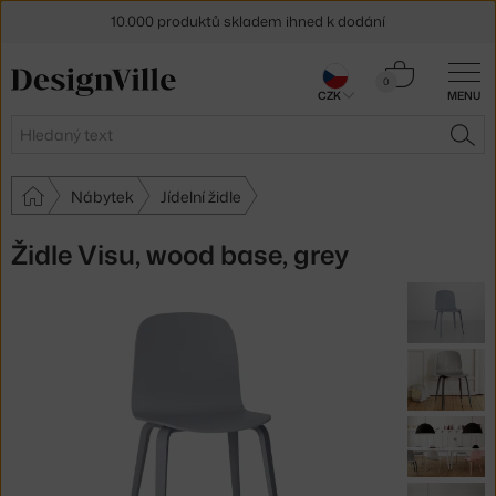
10.000 produktů skladem ihned k dodání
Sleva 5 % pro odběratele
newsletteru
Košík
0
CZK
MENU
0 Kč
30 dní na vrácení zboží
Hledat
HLE
Nábytek
Jídelní židle
Židle Visu, wood base, grey