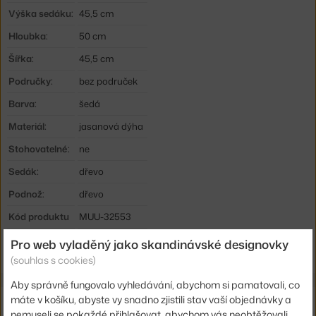
Výška sedáku:
45,5 cm
Hloubka:
50 cm
Šířka:
45,5 cm
Područky:
bez područek
Barva:
šedá
Materiál:
jasanová dýha
Stohovatelné:
ne
Sedák:
dřevo
Podnož:
dřevo
Kód produktu
MUU-32553
EAN
5713294831902
Pro web vyladěný jako skandinávské designovky
(souhlas s cookies)
Aby správně fungovalo vyhledávání, abychom si pamatovali, co
máte v košíku, abyste vy snadno zjistili stav vaší objednávky a
Související produkty
nemuseli se pokaždé přihlašovat, abychom vás neobtěžovali