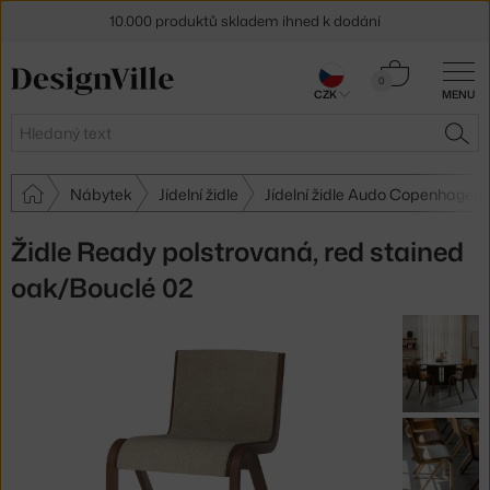
10.000 produktů skladem ihned k dodání
Sleva 5 % pro odběratele
newsletteru
Košík
0
CZK
MENU
0 Kč
30 dní na vrácení zboží
Hledat
HLE
Nábytek
Jídelní židle
Jídelní židle Audo Copenhagen
Židle Ready polstrovaná, red stained
oak/Bouclé 02