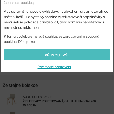
(souhlas s cookies)
Stohovatelné:
ano
Aby správně fungovalo vyhledávání, abychom si pamatovali, co
Sedák:
čalouněný
máte v košíku, abyste vy snadno zjistili stav vaší objednávky a
Podnož:
dřevo
nemuseli se pokaždé přihlašovat, abychom vás neobtěžovali
nevhodnou reklamou.
Kód produktu
AUD-71024-005791
K tomu potřebujeme váš souhlas se zpracováním souborů
EAN
5709262068302
cookies. Děkujeme.
Ste zo Slovenska? Prejdite na
Stolička Ready polstrovaná, stained
oak/Bouclé 02
PŘIJMOUT VŠE
Shopping from the EU? Switch to
Ready Chair Upholstered,
stained oak/Bouclé 02
Podrobné nastavení
Ze stejné kolekce
AUDO COPENHAGEN
ŽIDLE READY POLSTROVANÁ, OAK/HALLINGDAL 200
15 430 Kč