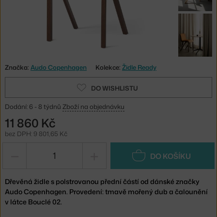
Značka:
Audo Copenhagen
Kolekce:
Židle Ready
DO WISHLISTU
Dodání: 6 - 8 týdnů
Zboží na objednávku
11 860 Kč
bez DPH: 9 801,65 Kč
−
+
DO KOŠÍKU
Dřevěná židle s polstrovanou přední částí od dánské značky
Audo Copenhagen. Provedení: tmavě mořený dub a čalounění
v látce Bouclé 02.