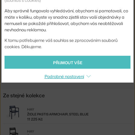
(souhlas s cookies)
Materiál:
jasanová dýha
Aby správně fungovalo vyhledávání, abychom si pamatovali, co
Stohovatelné:
ano
máte v košíku, abyste vy snadno zjistili stav vaší objednávky a
Sedák:
dřevo
nemuseli se pokaždé přihlašovat, abychom vás neobtěžovali
nevhodnou reklamou.
Podnož:
dřevo
K tomu potřebujeme váš souhlas se zpracováním souborů
Kód produktu
HAY-AB751-B574
cookies. Děkujeme.
EAN
5710441308591
PŘIJMOUT VŠE
Ste zo Slovenska? Prejdite na
Stolička Pastis, pine
Shopping from the EU? Switch to
Pastis Chair, pine
Podrobné nastavení
Ze stejné kolekce
HAY
ŽIDLE PASTIS ARMCHAIR, STEEL BLUE
11 225 Kč
HAY