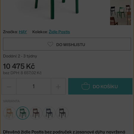
Značka:
HAY
Kolekce:
Židle Pastis
DO WISHLISTU
Dodání: 2 - 3 týdny
10 475 Kč
bez DPH: 8 657,02 Kč
−
+
DO KOŠÍKU
VARIANTA
Dřevěná židle Pastis bez područek z jasanové dýhy navržená