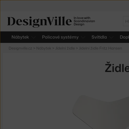
In love with
Hl
Scandinavian
Design
Nábytek
Policové systémy
Svítidla
Dop
Designville.cz
>
Nábytek
>
Jídelní židle
>
Jídelní židle Fritz Hansen
Židl