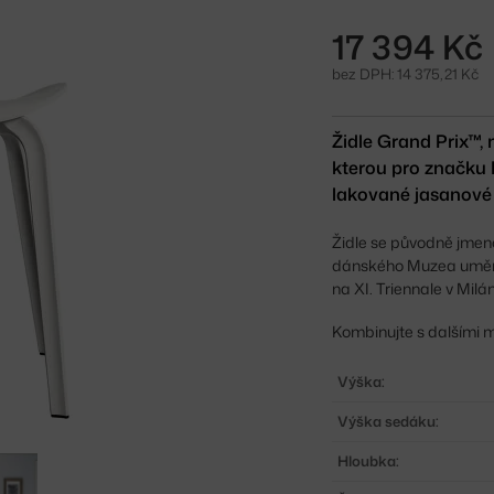
17 394 Kč
bez DPH: 14 375,21 Kč
Židle Grand Prix™,
kterou pro značku 
lakované jasanové 
Židle se původně jmeno
dánského Muzea umění 
na XI. Triennale v Mil
Kombinujte s dalšími m
Výška:
Výška sedáku:
Hloubka: