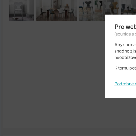
Pro we
(souhlas s 
Aby správn
snadno zji
neobtěžova
K tomu pot
Podrobné 