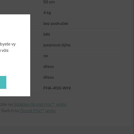
50 cm
4 kg
bez područek
bílá
byste vy
jasanová dýha
m vás
ne
dřevo
dřevo
FHA-4130-WHI
dite na
Stolička Grand Prix™, white
 Switch to
Grand Prix™, white