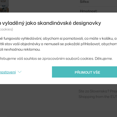
Šířka:
Hmotnost:
Područky:
b vyladěný jako skandinávské designovky
cookies)
Barva:
ě fungovalo vyhledávání, abychom si pamatovali, co máte v košíku, a
Materiál:
stili stav vaší objednávky a nemuseli se pokaždé přihlašovat, abycho
Stohovatelné:
li nevhodnou reklamou.
Sedák:
řebujeme váš souhlas se zpracováním souborů cookies. Děkujeme.
Podnož:
nastavení
PŘIJMOUT VŠE
Kód produktu
Ste zo Slovenska? Prej
Shopping from the EU?