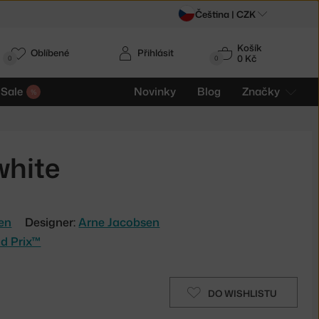
Čeština |
CZK
Košík
Oblíbené
Přihlásit
0 Kč
0
0
Sale
Novinky
Blog
Značky
white
sen
Designer:
Arne Jacobsen
nd Prix™
DO WISHLISTU