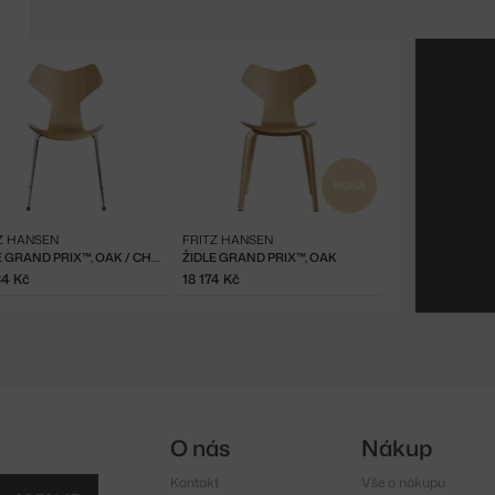
IKONA
Z HANSEN
FRITZ HANSEN
ŽIDLE GRAND PRIX™, OAK / CHROM
ŽIDLE GRAND PRIX™, OAK
34 Kč
18 174 Kč
O nás
Nákup
Kontakt
Vše o nákupu