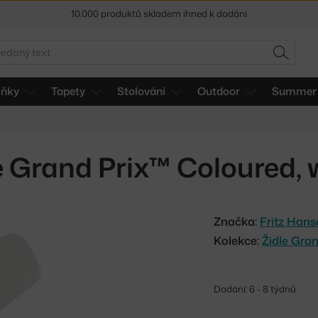
Sleva 5 % pro odběratele
newsletteru
30 dní na vrácení zboží
edat
HLEDAT
lňky
Tapety
Stolování
Outdoor
Summer 
e Grand Prix™ Coloured, 
Značka:
Fritz Han
Kolekce:
Židle Gra
Dodání: 6 - 8 týdnů