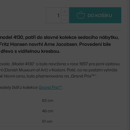
+
DO KOŠÍKU
−
 model 4130, patří do slavné kolekce sedacího nábytku,
Fritz Hansen navrhl Arne Jacobsen. Provedení bíle
dřevo s viditelnou kresbou.
vala „Model 4130“ a byla navržena v roce 1957 pro jarní výstavu
(Danish Museum of Art) v Kodani. Poté, co na podzim vyhrála
áně hlavní cenu, byla přejmenována na „Grand Prix™“.
odely židlí z kolekce
Grand Prix™
.
83 cm
46 cm
51 cm