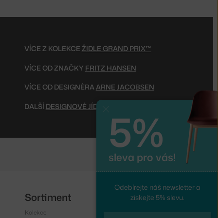
VÍCE Z KOLEKCE
ŽIDLE GRAND PRIX™
VÍCE OD ZNAČKY
FRITZ HANSEN
VÍCE OD DESIGNÉRA
ARNE JACOBSEN
DALŠÍ
DESIGNOVÉ JÍDELNÍ ŽIDLE
5%
Zavřít
sleva pro vás!
Odebírejte náš newsletter a
Sortiment
Sledujte nás
získejte 5% slevu.
Kolekce
Instagram