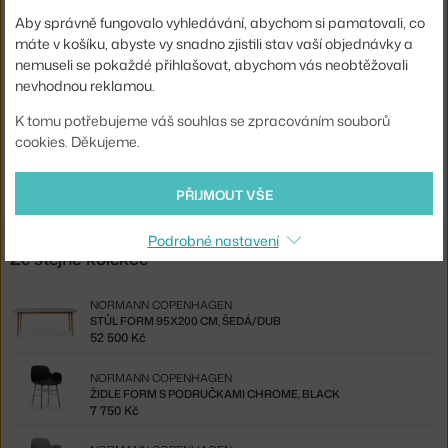
Typ:
Jídelní židle
Aby správně fungovalo vyhledávání, abychom si pamatovali, co
Kód produktu
NCP-606111
máte v košíku, abyste vy snadno zjistili stav vaší objednávky a
nemuseli se pokaždé přihlašovat, abychom vás neobtěžovali
EAN
5712396018921
nevhodnou reklamou.
Ste zo Slovenska? Prejdite na
Stolička Form Chair Swivel 4L Black
K tomu potřebujeme váš souhlas se zpracováním souborů
Alu, grey
cookies. Děkujeme.
Shopping from the EU? Switch to
Form Chair Swivel 4L Black Alu,
grey
PŘIJMOUT VŠE
Podrobné nastavení
Ze stejné kolekce
NORMANN COPENHAGEN
STŮL FORM 95X200 CM, ŠEDÁ/DUB
52 500 Kč
NORMANN COPENHAGEN
ŽIDLE FORM S PODRUČKAMI CHROME, BLACK
7 750 Kč