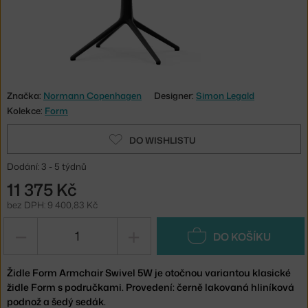
Značka:
Normann Copenhagen
Designer:
Simon Legald
Kolekce:
Form
DO WISHLISTU
Dodání: 3 - 5 týdnů
11 375 Kč
bez DPH: 9 400,83 Kč
−
+
DO KOŠÍKU
Židle Form Armchair Swivel 5W je otočnou variantou klasické
židle Form s područkami. Provedení: černě lakovaná hliníková
podnož a šedý sedák.