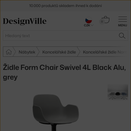
10.000 produktů skladem ihned k dodání
Sleva 5 % pro odběratele
newsletteru
Košík
0
CZK
MENU
0 Kč
30 dní na vrácení zboží
Hledat
HLE
Nábytek
Kancelářské židle
Kancelářské židle Norm
Židle Form Chair Swivel 4L Black Alu,
grey