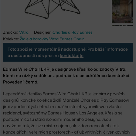
Značka:
Vitra
Designer:
Charles a Ray Eames
Kolekce:
Židle a barovky Vitra Eames Chair
Toto zboží je momentálně nedostupné. Pro bližší informace
o dostupnosti nás prosím
kontaktujte
.
Eames Wire Chair LKR je designové křesílko od značky Vitra,
které má nízký sedák bez područek a celodrátěnou konstrukci.
Provedení: černá.
Legendární křesílko Eames Wire Chair LKR je jedním z prvních
designů ikonické kolekce židlí. Manželé Charles a Ray Eamesovi
jimi v padesátých letech minulého století vybavili svou vlastní
rezidenci, světoznámý Eames House v Los Angeles. Křesla se
postupem času stala ikonami moderního designu. Jsou
navržena tak, že své místo najdou jak v domácnostech, tak
kancelářích i veřejných prostorech - ať už vnitřních, či venkovních.