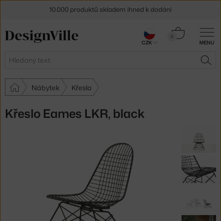
10.000 produktů skladem ihned k dodání
Sleva 5 % pro odběratele
newsletteru
Košík
0
CZK
MENU
0 Kč
30 dní na vrácení zboží
Hledat
HLE
Nábytek
Křesla
Křeslo Eames LKR, black