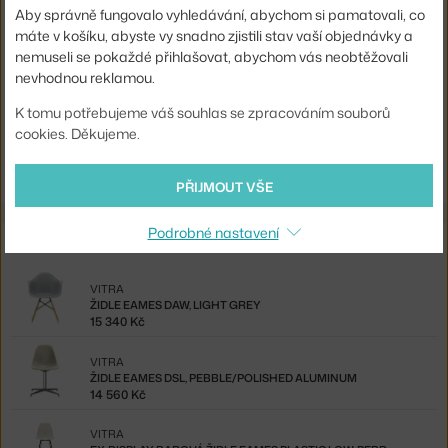
Aby správně fungovalo vyhledávání, abychom si pamatovali, co
Materiál:
ocel
máte v košíku, abyste vy snadno zjistili stav vaší objednávky a
nemuseli se pokaždé přihlašovat, abychom vás neobtěžovali
Sedák:
kov
nevhodnou reklamou.
Podnož:
kov
K tomu potřebujeme váš souhlas se zpracováním souborů
Model:
LKR
cookies. Děkujeme.
Kód produktu
VIT-41225430
PŘIJMOUT VŠE
Podrobné nastavení
Ze stejné kolekce
VITRA
ŽIDLE EAMES DAW, LIGHT GREY
15 340 Kč
VITRA
ŽIDLE EAMES DSL, PEBBLE/POLISHED ALUMINUM
14 560 Kč
VITRA