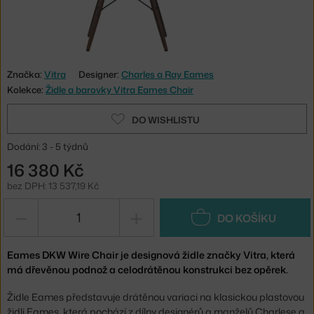
Značka:
Vitra
Designer:
Charles a Ray Eames
Kolekce:
Židle a barovky Vitra Eames Chair
DO WISHLISTU
Dodání: 3 - 5 týdnů
16 380 Kč
bez DPH: 13 537,19 Kč
−
+
DO KOŠÍKU
Eames DKW Wire Chair je designová židle značky Vitra, která
má dřevěnou podnož a celodrátěnou konstrukci bez opěrek.
Židle Eames představuje drátěnou variaci na klasickou plastovou
židli Eames, která pochází z dílny designérů a manželů Charlese a