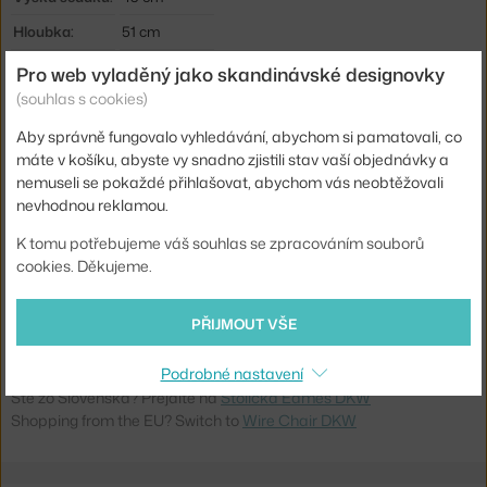
Hloubka:
51 cm
Šířka:
49 cm
Pro web vyladěný jako skandinávské designovky
(souhlas s cookies)
Područky:
bez područek
Barva:
černá
Aby správně fungovalo vyhledávání, abychom si pamatovali, co
máte v košíku, abyste vy snadno zjistili stav vaší objednávky a
Materiál:
dřevo, ocel
nemuseli se pokaždé přihlašovat, abychom vás neobtěžovali
nevhodnou reklamou.
Stohovatelné:
ne
Sedák:
kov
K tomu potřebujeme váš souhlas se zpracováním souborů
cookies. Děkujeme.
Podnož:
dřevo
Model:
DKW
PŘIJMOUT VŠE
Kód produktu
VIT-41216000
Podrobné nastavení
Ste zo Slovenska? Prejdite na
Stolička Eames DKW
Shopping from the EU? Switch to
Wire Chair DKW