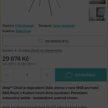
Značka:
Fritz Hansen
Designer:
Arne Jacobsen
Kolekce:
Židle Drop
DO WISHLISTU
Dodání: 4 - 6 týdnů
Zboží na objednávku
29 874 Kč
bez DPH: 24 689,26 Kč
−
+
DO KOŠÍKU
Drop™ Chair je legendární židle, kterou v roce 1958 pro hotel
SAS Royal v Kodani navrh Arne Jacobsen. Provedení:
čalouněný sedák - šedobéžová, podnož chrom.
Arne Jacobsen vytvořil židle Drop™ jako součást svého