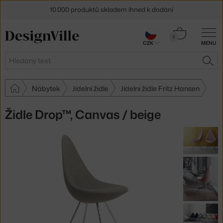
10.000 produktů skladem ihned k dodání
Sleva 5 % pro odběratele
newsletteru
Košík
0
CZK
MENU
0 Kč
30 dní na vrácení zboží
Hledat
HLE
Nábytek
Jídelní židle
Jídelní židle Fritz Hansen
Židle Drop™, Canvas / beige