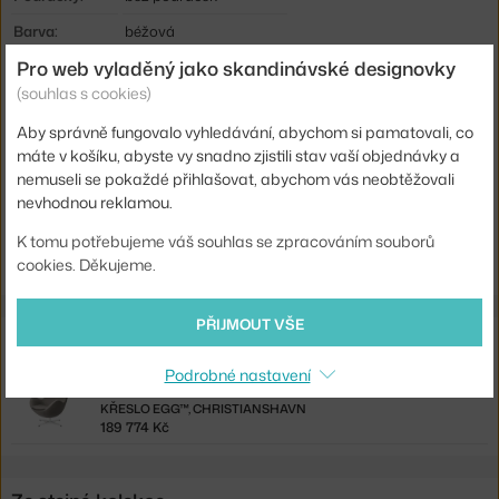
Barva:
béžová
Pro web vyladěný jako skandinávské designovky
Materiál:
chromovaná ocel, textil
(souhlas s cookies)
Sedák:
čalouněný
Aby správně fungovalo vyhledávání, abychom si pamatovali, co
Podnož:
kov
máte v košíku, abyste vy snadno zjistili stav vaší objednávky a
Kód produktu
FHA-3110-UPH114
nemuseli se pokaždé přihlašovat, abychom vás neobtěžovali
nevhodnou reklamou.
Ste zo Slovenska? Prejdite na
Stolička Drop™, Canvas / beige
K tomu potřebujeme váš souhlas se zpracováním souborů
Shopping from the EU? Switch to
Drop™, chrome / Canvas Beige
cookies. Děkujeme.
PŘIJMOUT VŠE
Související produkty
Podrobné nastavení
FRITZ HANSEN
KŘESLO EGG™, CHRISTIANSHAVN
189 774 Kč