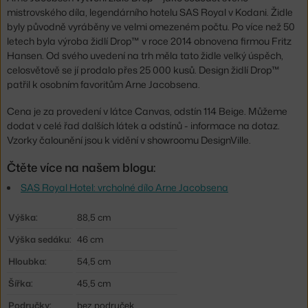
mistrovského díla, legendárního hotelu SAS Royal v Kodani. Židle
byly původně vyráběny ve velmi omezeném počtu. Po více než 50
letech byla výroba židlí Drop™ v roce 2014 obnovena firmou Fritz
Hansen. Od svého uvedení na trh měla tato židle velký úspěch,
celosvětově se jí prodalo přes 25 000 kusů. Design židlí Drop™
patřil k osobním favoritům Arne Jacobsena.
Cena je za provedení v látce Canvas, odstín 114 Beige. Můžeme
dodat v celé řad dalších látek a odstínů - informace na dotaz.
Vzorky čalounění jsou k vidění v showroomu DesignVille.
Čtěte více na našem blogu:
SAS Royal Hotel: vrcholné dílo Arne Jacobsena
Výška:
88,5 cm
Výška sedáku:
46 cm
Hloubka:
54,5 cm
Šířka:
45,5 cm
Područky:
bez područek