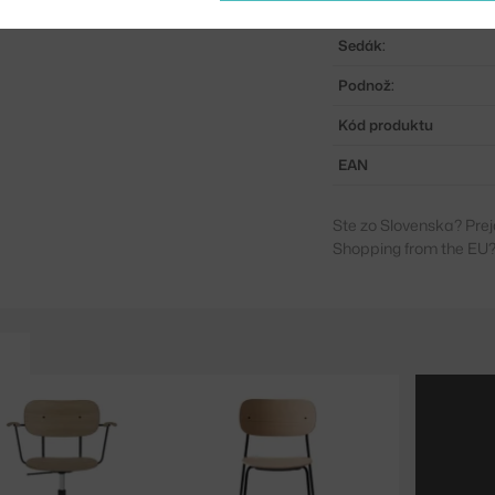
Stohovatelné:
Sedák:
Podnož:
Kód produktu
EAN
Ste zo Slovenska? Prej
Shopping from the EU?