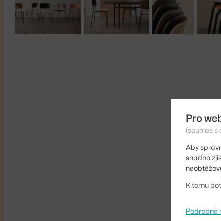
Pro we
(souhlas s 
Aby správn
snadno zji
neobtěžova
K tomu pot
Podrobné 