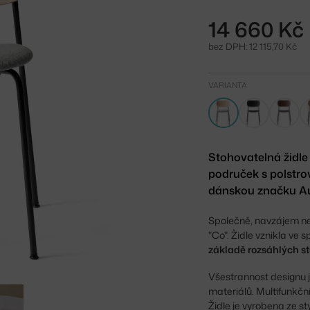
14 660 Kč
bez DPH: 12 115,70 Kč
VARIANTA
Stohovatelná židle
područek s polstro
dánskou značku Au
Společně, navzájem ne
"Co". Židle vznikla ve
základě rozsáhlých st
Všestrannost designu 
materiálů. Multifunkční
Židle je vyrobena ze 