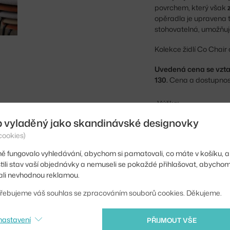
povrchem, který však
opěradla je upravena 
stohovatelná, umožňuje
Kolekce židlí Co Chair
Uvedená cena se vzta
130.
Cena a dostupnost
Výška:
b vyladěný jako skandinávské designovky
Výška sedáku:
cookies)
Délka:
ě fungovalo vyhledávání, abychom si pamatovali, co máte v košíku, a
Šířka:
stili stav vaší objednávky a nemuseli se pokaždé přihlašovat, abycho
li nevhodnou reklamou.
Područky:
řebujeme váš souhlas se zpracováním souborů cookies. Děkujeme.
Barva:
Materiál:
nastavení
PŘIJMOUT VŠE