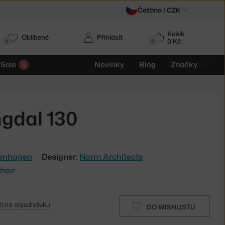
Čeština |
CZK
Košík
Oblíbené
Přihlásit
0 Kč
0
0
Sale
Novinky
Blog
Značky
ngdal 130
enhagen
Designer:
Norm Architects
hair
í na objednávku
DO WISHLISTU