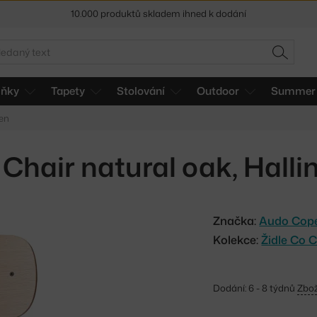
Sleva 5 % pro odběratele
newsletteru
30 dní na vrácení zboží
edat
HLEDAT
lňky
Tapety
Stolování
Outdoor
Summer 
gen
 Chair natural oak, Halli
Značka:
Audo Cop
Kolekce:
Židle Co C
Dodání: 6 - 8 týdnů
Zbož