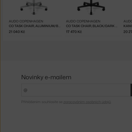
AUDO COPENHAGEN
AUDO COPENHAGEN
AUD
CO TASK CHAIR, ALUMINIUM/BLACK OAK
CO TASK CHAIR, BLACK/DARK OAK
21 040 Kč
17 470 Kč
20 2
Novinky e-mailem
Přihlášením souhlasíte se
zpracováním osobních údajů
.