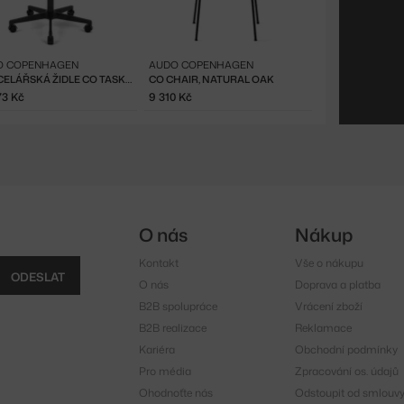
O COPENHAGEN
AUDO COPENHAGEN
KANCELÁŘSKÁ ŽIDLE CO TASK CHAIR S PODRUČKAMI, BLACK/NATURAL OAK
CO CHAIR, NATURAL OAK
73 Kč
9 310 Kč
O nás
Nákup
Kontakt
Vše o nákupu
ODESLAT
O nás
Doprava a platba
B2B spolupráce
Vrácení zboží
B2B realizace
Reklamace
Kariéra
Obchodní podmínky
Pro média
Zpracování os. údajů
Ohodnoťte nás
Odstoupit od smlouv