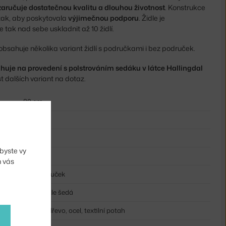
zaručuje dostatečnou kvalitu a dlouhou životnost
. Konstrukce
tak, aby poskytovala
výjimečnou podporu
. Židle je
 tak nad sebe uskladnit až 10 židlí.
 obsahuje několika variant židlí s područkami i bez područek.
huje na provedení s polstrováním sedáku v látce Hallingdal
 dalších variant na dotaz.
80 cm
45 cm
49,5 cm
byste vy
50 cm
m vás
bez područek
dub, světle šedá
dubové dřevo, ocel, textilní potah