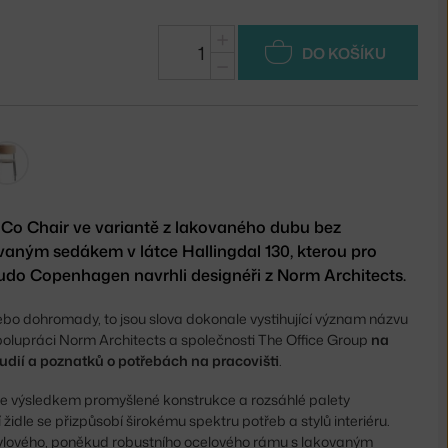
+
DO KOŠÍKU
−
 Co Chair ve variantě z lakovaného dubu bez
vaným sedákem v látce Hallingdal 130, kterou pro
do Copenhagen navrhli designéři z Norm Architects.
bo dohromady, to jsou slova dokonale vystihující význam názvu
 spolupráci Norm Architects a společnosti The Office Group
na
udií a poznatků o potřebách na pracovišti
.
je výsledkem promyšlené konstrukce a rozsáhlé palety
 židle se přizpůsobí širokému spektru potřeb a stylů interiéru.
stylového, poněkud robustního ocelového rámu s lakovaným