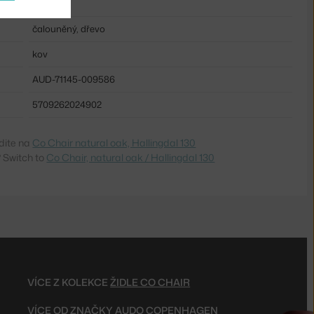
ano
čalouněný, dřevo
kov
AUD-71145-009586
5709262024902
dite na
Co Chair natural oak, Hallingdal 130
 Switch to
Co Chair, natural oak / Hallingdal 130
VÍCE Z KOLEKCE
ŽIDLE CO CHAIR
VÍCE OD ZNAČKY
AUDO COPENHAGEN