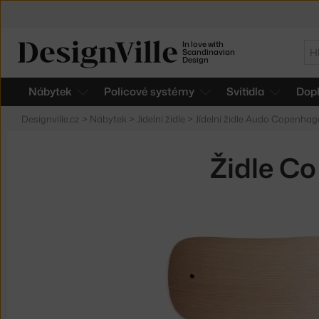
In love with
Hl
Scandinavian
Design
Nábytek
Policové systémy
Svítidla
Dop
Designville.cz
>
Nábytek
>
Jídelní židle
>
Jídelní židle Audo Copenha
Židle Co