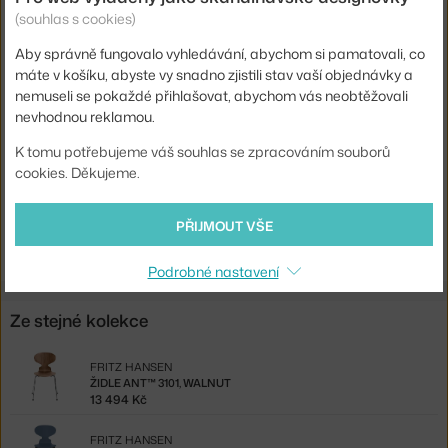
Barva:
světle šedá
(souhlas s cookies)
Materiál:
chromovaná ocel, jasanová dýha
Aby správně fungovalo vyhledávání, abychom si pamatovali, co
máte v košíku, abyste vy snadno zjistili stav vaší objednávky a
Stohovatelné:
ano
nemuseli se pokaždé přihlašovat, abychom vás neobtěžovali
Sedák:
dřevo
nevhodnou reklamou.
Podnož:
kov
K tomu potřebujeme váš souhlas se zpracováním souborů
cookies. Děkujeme.
Kód produktu
FHA-3101-GRE
Ste zo Slovenska? Prejdite na
Stolička Ant™ 3101, nine grey
PŘIJMOUT VŠE
Shopping from the EU? Switch to
Ant™ 3101, chrome/nine grey
Podrobné nastavení
Ze stejné kolekce
FRITZ HANSEN
ŽIDLE ANT™ 3101, WALNUT
13 494 Kč
FRITZ HANSEN