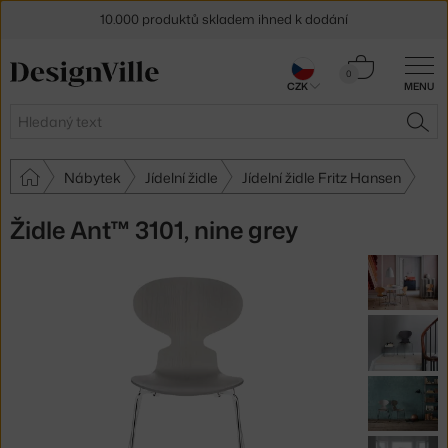
10.000 produktů skladem ihned k dodání
Sleva 5 % pro odběratele
newsletteru
Košík
0
CZK
MENU
0 Kč
30 dní na vrácení zboží
Hledat
HLE
Nábytek
Jídelní židle
Jídelní židle Fritz Hansen
Židle Ant™ 3101, nine grey