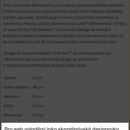
Arne Jacobsen židli navrhl pro kantýnu společnosti Novo Nordisk.
Chtěl vytvořit lehkou, stohovatelnou židli, která nebude překážet
nohám uživatele. Sedák svým tvarem připomíná mravence se
zvednutou hlavou, odtud pramení název Ant™ (Mravenec). Výroby
se ujala firma Fritz Hansen. Vizionářský design se setkal s
počáteční dávkou skepticismu, výroba ale pokračovala poté, co
se Jacobsen zaručil, že si zakoupí každý neprodaný kus sám.
Design se časem osvědčil, židle Ant™ se dnes prodává po
milionech a její nezaměnitelný design se stal jedním
z nejcharakterističtějších designů židlí vůbec.
Výška:
81 cm
Výška sedáku:
46 cm
Hloubka:
51 cm
Šířka:
52 cm
Hmotnost:
3,5 kg
Područky:
bez područek
Pro web vyladěný jako skandinávské designovky