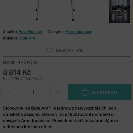
Značka:
Fritz Hansen
Designer:
Arne Jacobsen
Kolekce:
Židle Ant
DO WISHLISTU
Dodání: 4 - 6 týdnů
8 814 Kč
bez DPH: 7 284,30 Kč
−
+
DO KOŠÍKU
Stohovatelná židle Ant™ je jednou z nejvýraznějších ikon
dánského designu, kterou v roce 1952 navrhl architekt a
designér Arne Jacobsen. Provedení: šedě lakovaná dýha s
viditelnou kresbou dřeva.