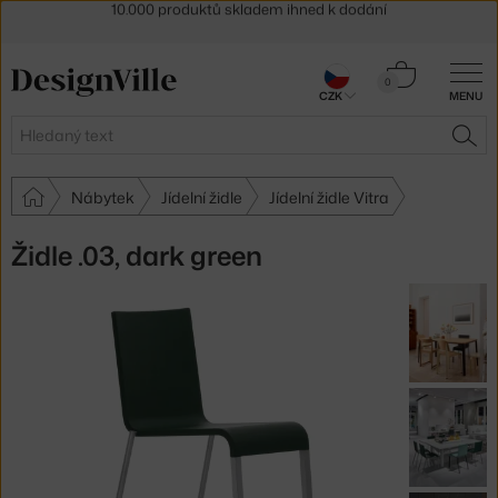
Sleva 5 % pro odběratele
newsletteru
30 dní na vrácení zboží
Košík
0
CZK
MENU
0 Kč
Hledat
HLE
Nábytek
Jídelní židle
Jídelní židle Vitra
Židle .03, dark green