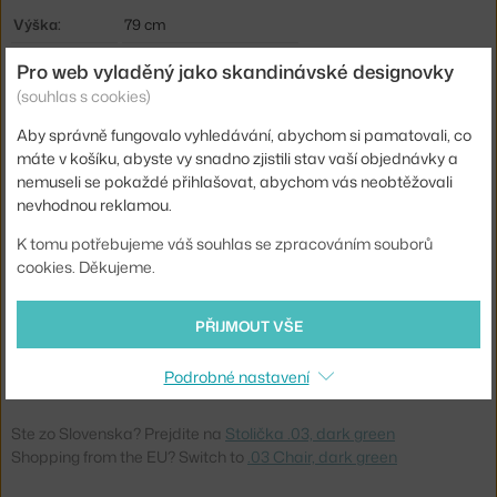
Výška:
79 cm
Výška sedáku:
42 cm
Pro web vyladěný jako skandinávské designovky
Hloubka:
52,5 cm
(souhlas s cookies)
Šířka:
38 cm
Aby správně fungovalo vyhledávání, abychom si pamatovali, co
máte v košíku, abyste vy snadno zjistili stav vaší objednávky a
Područky:
bez područek
nemuseli se pokaždé přihlašovat, abychom vás neobtěžovali
Barva:
tmavě zelená
nevhodnou reklamou.
Materiál:
polyuretanová pěna, ocel
K tomu potřebujeme váš souhlas se zpracováním souborů
cookies. Děkujeme.
Stohovatelné:
ano
Sedák:
plast
PŘIJMOUT VŠE
Podnož:
kov
Podrobné nastavení
Kód produktu
VIT-44042700-16-77
Ste zo Slovenska? Prejdite na
Stolička .03, dark green
Shopping from the EU? Switch to
.03 Chair, dark green