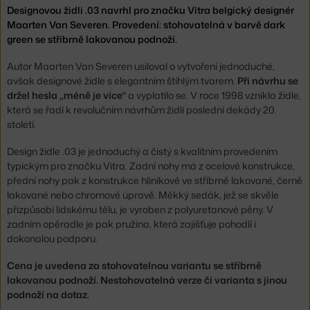
Designovou židli .03 navrhl pro značku Vitra belgický designér
Maarten Van Severen. Provedení: stohovatelná v barvě dark
green se stříbrně lakovanou podnoží.
Autor Maarten Van Severen usiloval o vytvoření jednoduché,
avšak designové židle s elegantním štíhlým tvarem.
Při návrhu se
držel hesla „méně je více“
a vyplatilo se. V roce 1998 vznikla židle,
která se řadí k revolučním návrhům židlí poslední dekády 20.
století.
Design židle .03 je jednoduchý a čistý s kvalitním provedením
typickým pro značku Vitra. Zadní nohy má z ocelové konstrukce,
přední nohy pak z konstrukce hliníkové ve stříbrně lakované, černě
lakované nebo chromové úpravě. Měkký sedák, jež se skvěle
přizpůsobí lidskému tělu, je vyroben z polyuretanové pěny. V
zadním opěradle je pak pružina, která zajišťuje pohodlí i
dokonalou podporu.
Cena je uvedena za stohovatelnou variantu se stříbrně
lakovanou podnoží. Nestohovatelná verze či varianta s jinou
podnoží na dotaz.