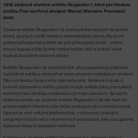
Větší zdobené závěsné svítidlo Skygarden 1, které pro italskou
značku Flos navrhnul designér Marcel Wanders. Provedení:
zlatá.
Závěsné svítidlo Skygarden 1 je poctou kráse starých stropních
štuků, ukrytých uvnitř moderní minimalistické formy. Na první
pohled jednoduché svítidlo skrývá překvapivý detail – vnitřní
stranu kopule zdobí jemné motivy květin, listů a bobulí, které
evokují starožitné sádrové stropy.
Svítidlo Skygarden 1 je navrženo tak, aby poskytovalo příjemné,
rozptýlené světlo a zároveň se stalo výrazným estetickým prvkem.
Díky kombinaci foukaného mléčného skla, hliníkové kopule a
bohatě zdobeného vnitřku působí každé svítidlo jako promyšlený
kontrast mezi strohou modernou a jemným dekorem. Se svými
většími rozměry se závěsné svítidlo Skygarden 1 skvěle hodí do
prostornějších interiérů, kde může vyniknout jako centrální prvek.
Uplatní se nad velkými jídelními stoly, v obývacích pokojích,
vstupních halách nebo v komerčních prostorách, jako jsou galerie,
hotelová lobby či zasedací místnosti.
Nadčasové závěsné svítidlo Skygarden je k dispozici také v