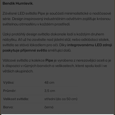
Bendik Humlevik.
Závěsné LED svítidlo Pipe je součástí minimalistické a nadčasové
série. Design inspirovaný industriálním odvětvím zajišťuje krásnou
světelnou atmosféru v každém prostředí.
Úzký protáhlý design svítidla dokonale ladí s každým druhem
nábytku. Ať už ho zavěsíte nad jídelní stůl, nebo odkládací stolek,
svítidlo se stává lákadlem pro oči. Díky
integrovanému LED zdroji
poskytuje příjemné světlo
směřující dolů.
Válcové svítidlo z kolekce
Pipe
je vyrobeno z nerezavějící oceli a je
k dispozici v různých barvách a velikostech, které spolu ladí i ve
větších skupinách.
Výška:
48 cm
Průměr:
3,5 cm
Velikost svítidla:
střední (do ca 50 cm)
Barva:
černá