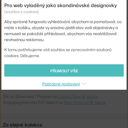
Materiál:
nerezová ocel
Pro web vyladěný jako skandinávské designovky
Délka kabelu:
1,8 m
(souhlas s cookies)
Krytí:
IP20
Aby správně fungovalo vyhledávání, abychom si pamatovali, co
máte v košíku, abyste vy snadno zjistili stav vaší objednávky a
Obsahuje stropní krytku:
ne
nemuseli se pokaždé přihlašovat, abychom vás neobtěžovali
Hlavní materiál:
kov
nevhodnou reklamou.
Patice / zdroj:
vestavěný LED zdroj
K tomu potřebujeme váš souhlas se zpracováním souborů
Distribuce světla:
přímé osvětlení
cookies. Děkujeme.
Zdroj součástí:
ano, vestavěný
PŘIJMOUT VŠE
Kód produktu
N11-601520
EAN
4251501600213
Podrobné nastavení
Ste zo Slovenska? Prejdite na
Lampa Pipe M, black
Shopping from the EU? Switch to
Pipe Pendant M, black
Ze stejné kolekce