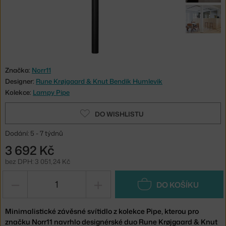
Značka:
Norr11
Designer:
Rune Krøjgaard & Knut Bendik Humlevik
Kolekce:
Lampy Pipe
DO WISHLISTU
Dodání: 5 - 7 týdnů
3 692 Kč
bez DPH: 3 051,24 Kč
−
+
DO KOŠÍKU
Minimalistické závěsné svítidlo z kolekce Pipe, kterou pro
značku Norr11 navrhlo designérské duo Rune Krøjgaard & Knut