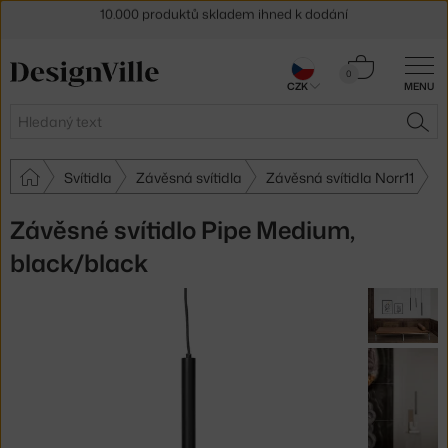
Sleva 5 % pro odběratele
newsletteru
Košík
30 dní na vrácení zboží
0
CZK
MENU
0 Kč
Hledat
HLE
Svítidla
Závěsná svítidla
Závěsná svítidla Norr11
Závěsné svítidlo Pipe Medium,
black/black