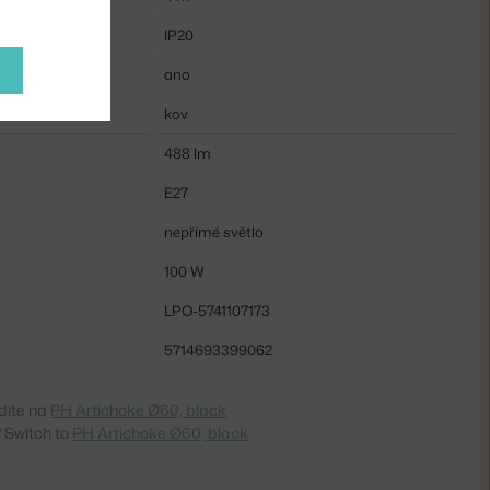
IP20
u:
ano
kov
488 lm
E27
nepřímé světlo
100 W
LPO-5741107173
5714693399062
dite na
PH Artichoke Ø60, black
 Switch to
PH Artichoke Ø60, black