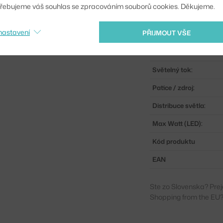
řebujeme váš souhlas se zpracováním souborů cookies. Děkujeme.
Krytí:
nastavení
PŘIJMOUT VŠE
Obsahuje stropní krytk
Hlavní materiál:
Světelný tok:
Patice / zdroj:
Distribuce světla:
Max Watt (LED):
Kód produktu
EAN
Ste zo Slovenska? Prej
Shopping from the EU?