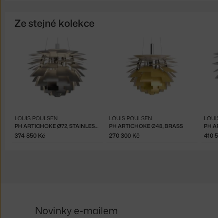
Ze stejné kolekce
LOUIS POULSEN
LOUIS POULSEN
LOUI
PH ARTICHOKE Ø72, STAINLESS STEEL
PH ARTICHOKE Ø48, BRASS
PH A
374 850 Kč
270 300 Kč
410 
Novinky e-mailem