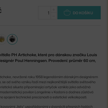
č
+
DO KOŠÍKU
−
vítidlo PH Artichoke, které pro dánskou značku Louis
esignér Poul Henningsen. Provedení: průměr 60 cm,
rtichoke, navržené roku 1958 legendárním dánským designérem
e od svého vzniku řadí mezi nejikoničtější svítidla světového
ristická silueta připomínající artyčok vznikla jako odvážná
 modernistický pavilon Langelinie v Kodani a dodnes zůstává
spojení technické preciznosti a estetické velkoleposti.
 kovovými „listy“ uspořádanými v dvanácti přesných řadách