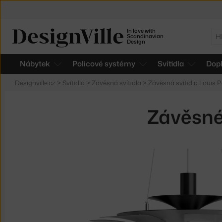
In love with
Hl
Scandinavian
Design
Nábytek
Policové systémy
Svítidla
Dop
Designville.cz
>
Svítidla
>
Závěsná svítidla
>
Závěsná svítidla Louis 
Závěsné 