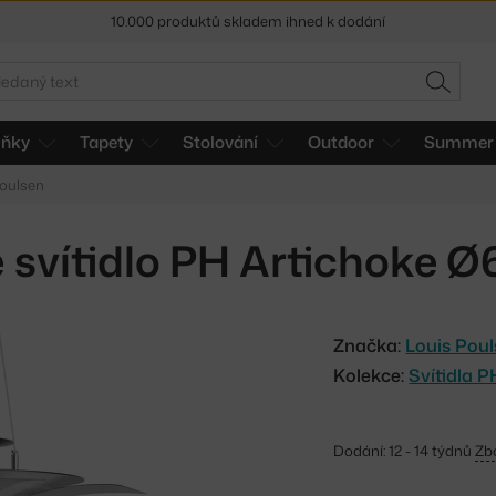
10.000 produktů skladem ihned k dodání
Sleva 5 % pro odběratele
newsletteru
edat
HLEDAT
30 dní na vrácení zboží
lňky
Tapety
Stolování
Outdoor
Summer 
Poulsen
svítidlo PH Artichoke Ø
Značka:
Louis Pou
Kolekce:
Svítidla 
Dodání: 12 - 14 týdnů
Zb