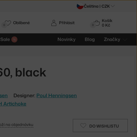
Čeština |
CZK
Košík
Oblíbené
Přihlásit
0 Kč
0
0
Sale
Novinky
Blog
Značky
60, black
lsen
Designer:
Poul Henningsen
PH Artichoke
oží na objednávku
DO WISHLISTU