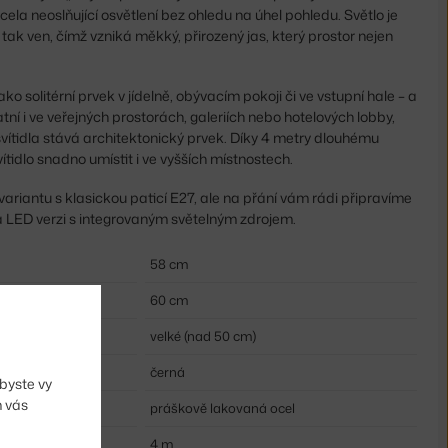
cela neoslňující osvětlení bez ohledu na úhel pohledu. Světlo je
tak ven, čímž vzniká měkký, přirozený jas, který prostor nejen
ko solitérní prvek v jídelně, obývacím pokoji či ve vstupní hale – a
tní i ve veřejných prostorách, galeriích nebo hotelových lobby,
vítidla stává architektonický prvek. Díky 4 metry dlouhému
vítidlo snadno umístit i ve vyšších místnostech.
riantu s klasickou paticí E27, ale na přání vám rádi připravíme
a LED verzi s integrovaným světelným zdrojem.
58 cm
60 cm
velké (nad 50 cm)
černá
byste vy
m vás
práškově lakovaná ocel
4 m