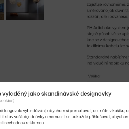
zajišťuje rovnoměrné, z
směrováno jak dovnitř, 
rozzáří, ale i povznese.
PH Artichoke vynikne ja
stejně působivě se upla
kde se z designového s
textilnímu kabelu lze s
Standardně nabízíme va
individuální nabídku n
Výška:
Průměr:
b vyladěný jako skandinávské designovky
Velikost svítidla:
cookies)
Barva:
ě fungovalo vyhledávání, abychom si pamatovali, co máte v košíku, a
stili stav vaší objednávky a nemuseli se pokaždé přihlašovat, abycho
Materiál:
li nevhodnou reklamou.
Délka kabelu: