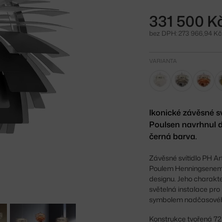
331 500 K
bez DPH: 273 966,94 Kč
VARIANTA
Ikonické závěsné s
Poulsen navrhnul d
černá barva.
Závěsné svítidlo PH A
Poulem Henningsenem, s
designu. Jeho charakte
světelná instalace pro
symbolem nadčasového 
Konstrukce tvořená 72