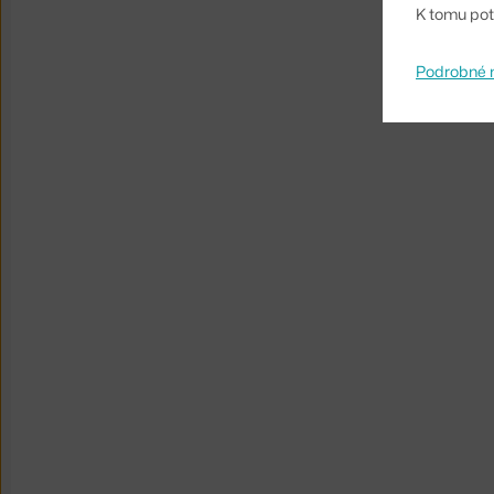
K tomu pot
Podrobné 