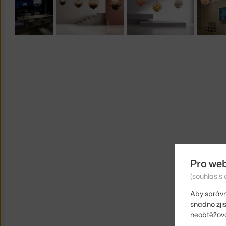
Pro we
(souhlas s 
Aby správn
snadno zji
neobtěžova