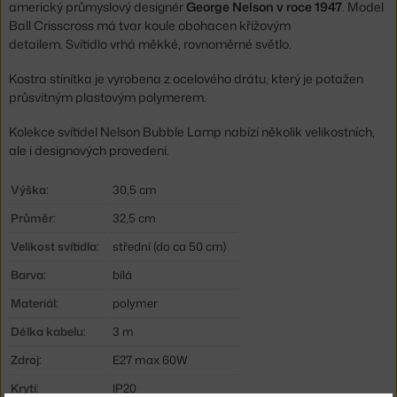
americký průmyslový designér
George Nelson
v roce 1947
. Model
Ball Crisscross má tvar koule obohacen křížovým
detailem. Svítidlo vrhá měkké, rovnoměrné světlo.
Kostra stínítka je vyrobena z ocelového drátu, který je potažen
průsvitným plastovým polymerem.
Kolekce svítidel Nelson Bubble Lamp nabízí několik velikostních,
ale i designových provedení.
Výška:
30,5 cm
Průměr:
32,5 cm
Velikost svítidla:
střední (do ca 50 cm)
Barva:
bílá
Materiál:
polymer
Délka kabelu:
3 m
Zdroj:
E27 max 60W
Krytí:
IP20