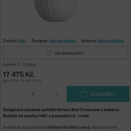
Značka:
HAY
Designer:
George Nelson
Kolekce:
Nelson Bubble
DO WISHLISTU
Dodání: 2 - 3 týdny
17 475 Kč
bez DPH: 14 442,15 Kč
−
+
DO KOŠÍKU
Designové závěsné svítidlo Nelson Ball Crisscross z kolekce
Bubble od značky HAY v provedení S - malé.
Svítidlo je součástí série
Nelson Bubble Lamp
, kterou navrhl