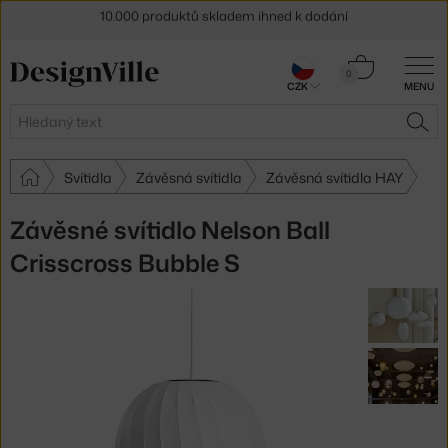
Sleva 5 % pro odběratele
newsletteru
Košík
30 dní na vrácení zboží
0
CZK
MENU
0 Kč
Hledat
HLE
Svítidla
Závěsná svítidla
Závěsná svítidla HAY
Závěsné svítidlo Nelson Ball
Crisscross Bubble S