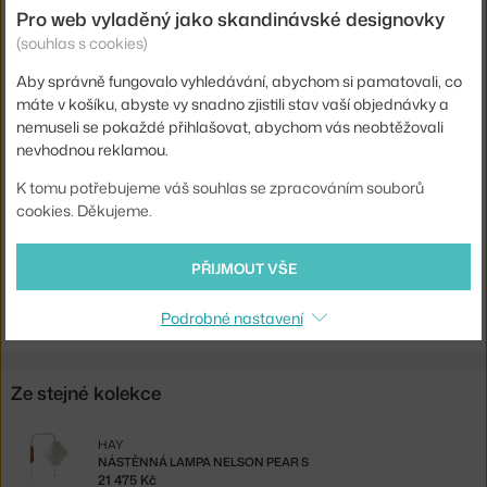
Pro web vyladěný jako skandinávské designovky
Hlavní materiál:
pryskyřice
(souhlas s cookies)
Patice / zdroj:
E27
Aby správně fungovalo vyhledávání, abychom si pamatovali, co
Distribuce světla:
nepřímé světlo
máte v košíku, abyste vy snadno zjistili stav vaší objednávky a
nemuseli se pokaždé přihlašovat, abychom vás neobtěžovali
Zdroj součástí:
ne
nevhodnou reklamou.
Max Watt (LED):
60 W
K tomu potřebujeme váš souhlas se zpracováním souborů
Kód produktu
HAY-AB103-A601-AB14
cookies. Děkujeme.
EAN
5710441275053
PŘIJMOUT VŠE
Ste zo Slovenska? Prejdite na
Nelson Ball Crisscross Bubble S
Shopping from the EU? Switch to
Nelson Ball Crisscross S
Podrobné nastavení
Ze stejné kolekce
HAY
NÁSTĚNNÁ LAMPA NELSON PEAR S
21 475 Kč