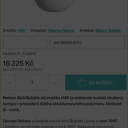
Značka:
HAY
Designer:
George Nelson
Kolekce:
Nelson Bubble
DO WISHLISTU
Dodání: 3 - 5 týdnů
16 225 Kč
bez DPH: 13 409,09 Kč
−
+
DO KOŠÍKU
Nelson Ball Bubble od značky HAY je dokonale kulatá závěsná
lampa v provedení bílého strukturovaného polymeru. Velikost:
S - malá.
George Nelson
původně navrhl sérii Bubble Lamp
v roce 1947
.
Uvedena na trh byla poprvé v roce 1952. Nelson se inspiroval