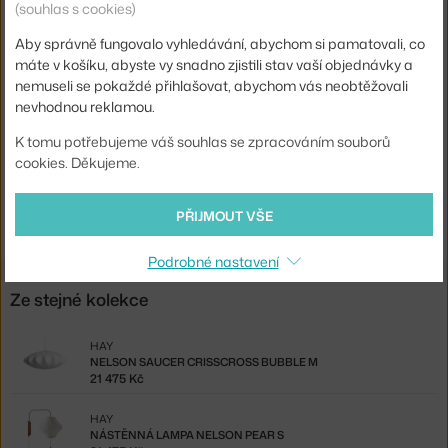
(souhlas s cookies)
Distribuce světla:
nepřímé světlo
Aby správně fungovalo vyhledávání, abychom si pamatovali, co
Zdroj součástí:
ne
máte v košíku, abyste vy snadno zjistili stav vaší objednávky a
nemuseli se pokaždé přihlašovat, abychom vás neobtěžovali
Max Watt (LED):
60 W
nevhodnou reklamou.
Kód produktu
HAY-AB099-A601-AB14
K tomu potřebujeme váš souhlas se zpracováním souborů
EAN
5710441274933
cookies. Děkujeme.
Ste zo Slovenska? Prejdite na
Lampa Nelson Ball Bubble S
PŘIJMOUT VŠE
Shopping from the EU? Switch to
Nelson Ball S
Podrobné nastavení
Ze stejné kolekce
HAY
NELSON SAUCER CRISSCROSS BUBBLE M
21 475 Kč
HAY
NÁSTĚNNÁ LAMPA NELSON PEAR S