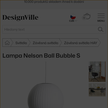
Sleva 5 % pro odběratele
newsletteru
30 dní na vrácení zboží
Košík
0
CZK
MENU
0 Kč
Hledat
HLE
Svítidla
Závěsná svítidla
Závěsná svítidla HAY
Lampa Nelson Ball Bubble S