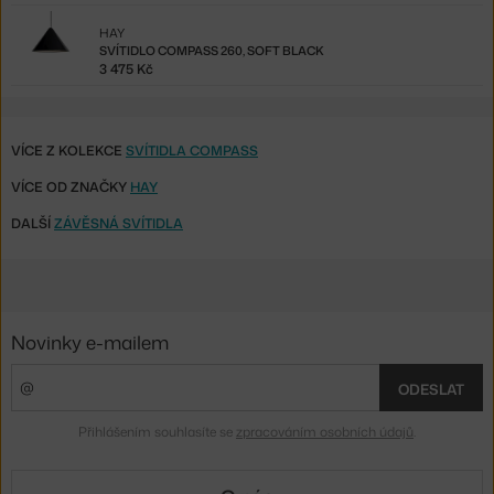
HAY
SVÍTIDLO COMPASS 260, SOFT BLACK
3 475 Kč
VÍCE Z KOLEKCE
SVÍTIDLA COMPASS
VÍCE OD ZNAČKY
HAY
DALŠÍ
ZÁVĚSNÁ SVÍTIDLA
Novinky e-mailem
ODESLAT
Přihlášením souhlasíte se
zpracováním osobních údajů
.