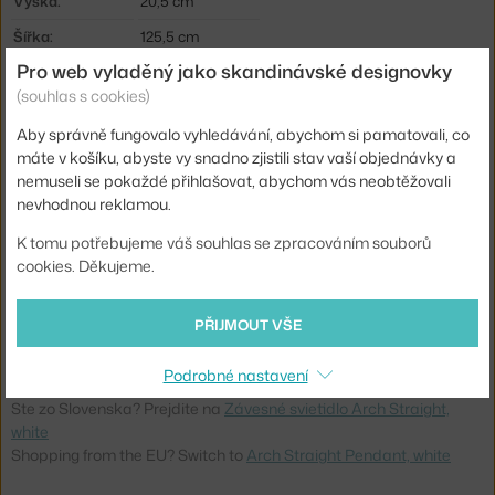
Výška:
20,5 cm
Šířka:
125,5 cm
Pro web vyladěný jako skandinávské designovky
Velikost svítidla:
velké (nad 50 cm)
(souhlas s cookies)
Barva:
bílá
Aby správně fungovalo vyhledávání, abychom si pamatovali, co
Materiál:
lakovaná ocel
máte v košíku, abyste vy snadno zjistili stav vaší objednávky a
Délka kabelu:
3 m
nemuseli se pokaždé přihlašovat, abychom vás neobtěžovali
nevhodnou reklamou.
Hlavní materiál:
kov
K tomu potřebujeme váš souhlas se zpracováním souborů
Patice / zdroj:
GU10
cookies. Děkujeme.
Distribuce světla:
přímé osvětlení
Kód produktu
OBL-MJAR2001
PŘIJMOUT VŠE
EAN
7350135420284
Podrobné nastavení
Ste zo Slovenska? Prejdite na
Závesné svietidlo Arch Straight,
white
Shopping from the EU? Switch to
Arch Straight Pendant, white