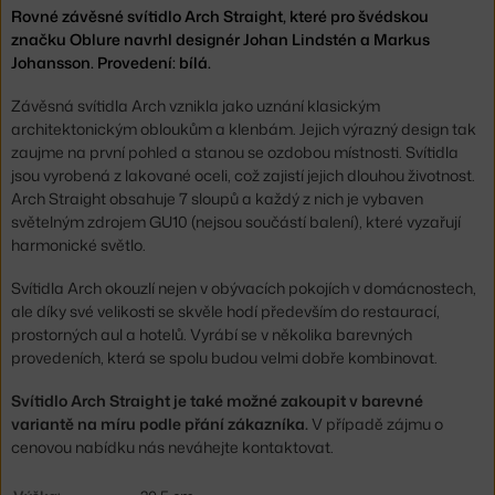
Rovné závěsné svítidlo Arch Straight, které pro švédskou
značku Oblure navrhl designér Johan Lindstén a Markus
Johansson. Provedení: bílá.
Závěsná svítidla Arch vznikla jako uznání klasickým
architektonickým obloukům a klenbám. Jejich výrazný design tak
zaujme na první pohled a stanou se ozdobou místnosti. Svítidla
jsou vyrobená z lakované oceli, což zajistí jejich dlouhou životnost.
Arch Straight obsahuje 7 sloupů a každý z nich je vybaven
světelným zdrojem GU10 (nejsou součástí balení), které vyzařují
harmonické světlo.
Svítidla Arch okouzlí nejen v obývacích pokojích v domácnostech,
ale díky své velikosti se skvěle hodí především do restaurací,
prostorných aul a hotelů. Vyrábí se v několika barevných
provedeních, která se spolu budou velmi dobře kombinovat.
Svítidlo Arch Straight je také možné zakoupit v barevné
variantě na míru podle přání zákazníka.
V případě zájmu o
cenovou nabídku nás neváhejte kontaktovat.