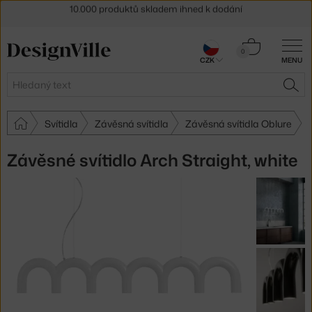
Sleva 5 % pro odběratele
newsletteru
30 dní na vrácení zboží
Košík
0
CZK
MENU
0 Kč
Hledat
HLE
Svítidla
Závěsná svítidla
Závěsná svítidla Oblure
Závěsné svítidlo Arch Straight, white