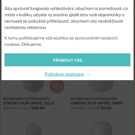
Aby správně fungovalo vyhledávání, abychom si pamatovali, co
máte v košíku, abyste vy snadno zjistili stav vaší objednávky a
nemuseli se pokaždé přihlašovat, abychom vás neobtěžovali
nevhodnou reklamou.
HAY
NORMANN COPENHAGEN
PAPER SHADE DONUT Ø60
STÍNÍTKO PUFF WHITE, BUBBLE
Skladem 4 ks
,
1 975 Kč
3 - 5 týdnů
,
1 000 Kč
K tomu potřebujeme váš souhlas se zpracováním souborů
cookies. Děkujeme.
PŘIJMOUT VŠE
Podrobné nastavení
−25 %
NORMANN COPENHAGEN
NORMANN COPENHAGEN
STÍNÍTKO PUFF WHITE, BULB
STÍNÍTKO PUFF WHITE, TWIST
Skladem 4 ks
,
1 594 Kč
Skladem 2 ks
,
2 125 Kč