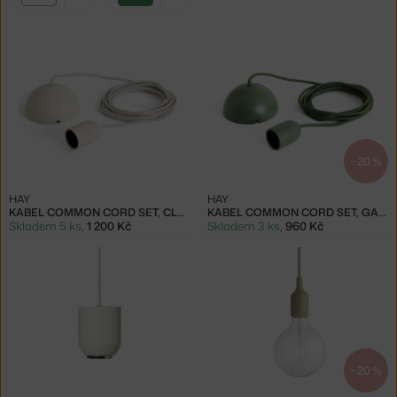
filtry:
bílá
zelená
−20 %
HAY
HAY
KABEL COMMON CORD SET, CLAY WHITE
KABEL COMMON CORD SET, GARDEN GREEN
Skladem 5 ks
,
1 200 Kč
Skladem 3 ks
,
960 Kč
−20 %