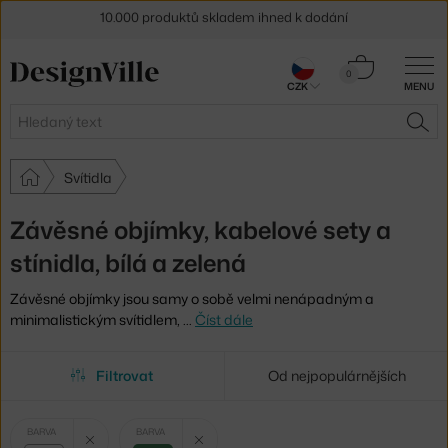
Sleva 5 % pro odběratele
newsletteru
30 dní na vrácení zboží
Košík
0
CZK
MENU
0 Kč
Hledat
HLE
Svítidla
Závěsné objímky, kabelové sety a
stínidla, bílá a zelená
Závěsné objímky jsou samy o sobě velmi nenápadným a
minimalistickým svítidlem,
…
Číst dále
Filtrovat
Od nejpopulárnějších
Vybrané
Zrušit filtr
Zrušit filtr
BARVA
BARVA