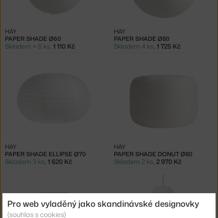
HAY
HAY
PAPER SHADE Ø60
PAPER SHADE Ø80
Skladem > 5 ks
,
1 110 Kč
Skladem 4 ks
,
1 725 Kč
HAY
HAY
PAPER SHADE ELLIPSE Ø70
PAPER SHADE DONUT Ø80
Skladem 3 ks
,
1 620 Kč
Skladem 2 ks
,
2 970 Kč
Pro web vyladěný jako skandinávské designovky
(souhlas s cookies)