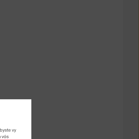
byste vy
m vás