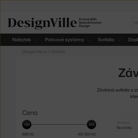
In love with
Hl
Scandinavian
Design
Nábytek
Policové systémy
Svítidla
Dop
Designville.cz
>
Svítidla
Záv
Závěsná svítidla a z
kter
Cena
Vybrané
NOVINKA
Novinky
filtry:
696
Kč
410 550
Kč