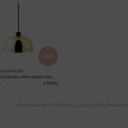
−60 %
COPENHAGEN
EX-DISPLAY ZÁVĚSNÁ LAMPA GRANT Ø23, BRASS
s
3 100 Kč
Ste zo Slovenska? Prejdite na
Závesné svietidlá
Shopping fr