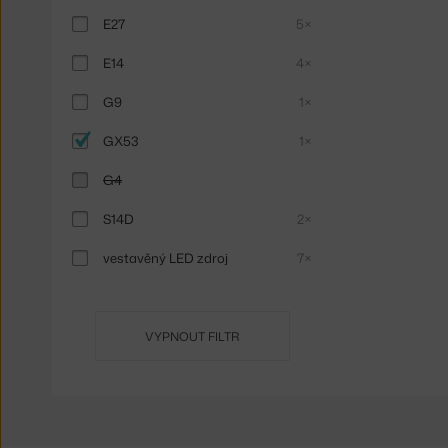
E27
5×
E14
4×
G9
1×
GX53
1×
G4
S14D
2×
vestavěný LED zdroj
7×
VYPNOUT FILTR