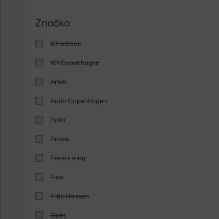
Značka
&Tradition
101 Copenhagen
Artek
Audo Copenhagen
Bolia
Brokis
Ferm Living
Flos
Fritz Hansen
Gubi