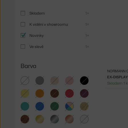
Skladem
1×
K vidění v showroomu
1×
Novinky
1×
Ve slevě
1×
Barva
NORMANN 
bílá
šedá
béžová
růžová
černá
Skladem 1 k
žlutá
oranžová
hnědá
červená
fialová
tyrkysová
modrá
zelená
světlé
dřevo
multicolor
tmavé
zlatá
stříbrná
měděná
čirá
dřevo