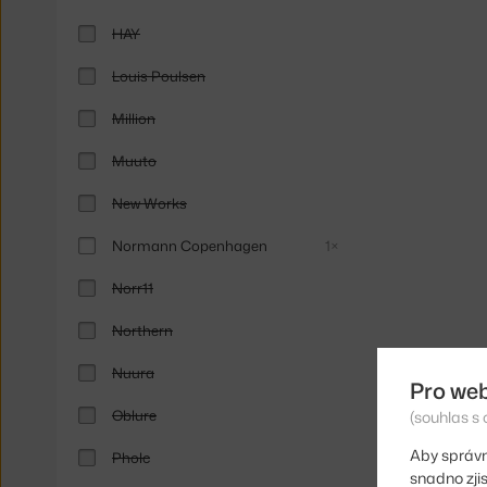
HAY
Louis Poulsen
Million
Muuto
New Works
Normann Copenhagen
1×
Norr11
Northern
Nuura
Pro we
Oblure
(souhlas s 
Aby správn
Pholc
snadno zji