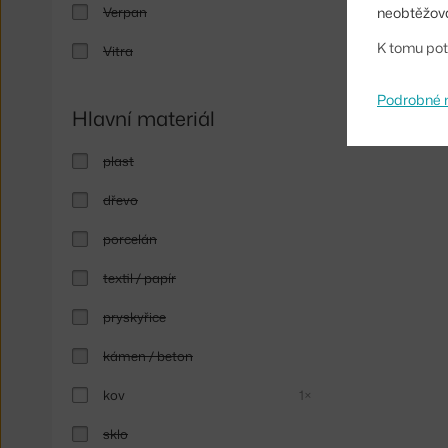
neobtěžova
Verpan
K tomu pot
Vitra
Podrobné 
Hlavní materiál
plast
dřevo
porcelán
textil / papír
pryskyřice
kámen / beton
kov
1×
sklo