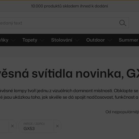
Sleva 5 % pro odběratele
newsletteru
edat
30 dní na vrácení zboží
HLEDAT
lňky
Tapety
Stolování
Outdoor
Summer 
ěsná svítidla novinka, 
ávěsné lampy tvoří jednu z vizuálních dominant místnosti.
Obklopte se
é jsou ukázkou toho, jak skvěle se dá spojit nadčasovost, funkčnost a 
Od nejpopulárněj
Zrušit filtr
Zrušit filtr
PATICE / ZDROJ
GX53