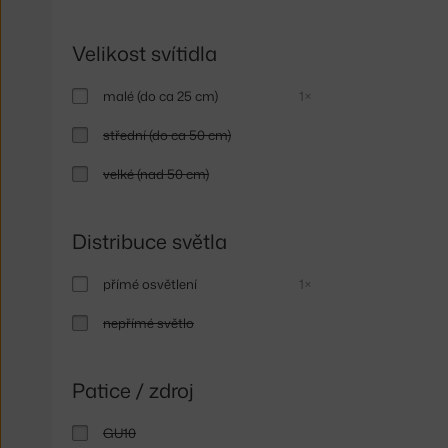
Velikost svítidla
malé (do ca 25 cm)
1×
střední (do ca 50 cm)
velké (nad 50 cm)
Distribuce světla
přímé osvětlení
1×
nepřímé světlo
Patice / zdroj
GU10