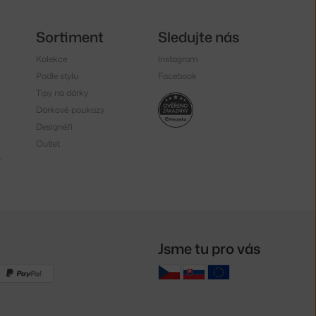
Sortiment
Sledujte nás
Kolekce
Instagram
Podle stylu
Facebook
Tipy na dárky
Dárkové poukazy
Designéři
Outlet
y
Jsme tu pro vás