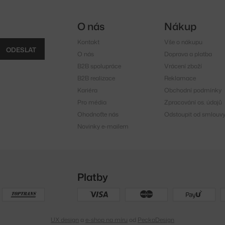
O nás
Nákup
Kontakt
Vše o nákupu
ODESLAT
O nás
Doprava a platba
B2B spolupráce
Vrácení zboží
B2B realizace
Reklamace
Kariéra
Obchodní podmínky
Pro média
Zpracování os. údajů
Ohodnoťte nás
Odstoupit od smlouv
Novinky e-mailem
Platby
UX design
a
e-shop na míru
od
PeckaDesign