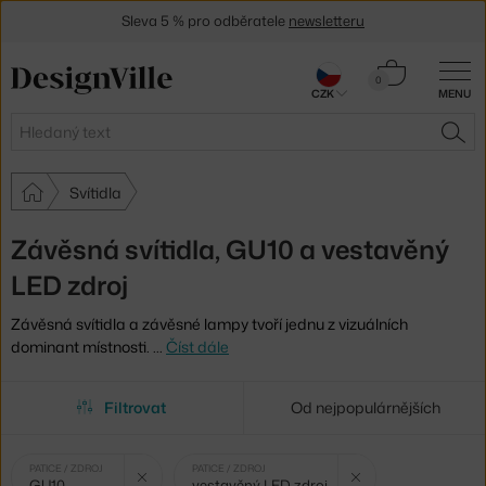
Sleva 5 % pro odběratele
newsletteru
30 dní na vrácení zboží
Košík
0
CZK
MENU
0 Kč
Hledat
HLE
Svítidla
Závěsná svítidla, GU10 a vestavěný
LED zdroj
Závěsná svítidla a závěsné lampy tvoří jednu z vizuálních
dominant místnosti.
…
Číst dále
Filtrovat
Od nejpopulárnějších
Vybrané
Zrušit filtr
Zrušit 
PATICE / ZDROJ
PATICE / ZDROJ
GU10
vestavěný LED zdroj