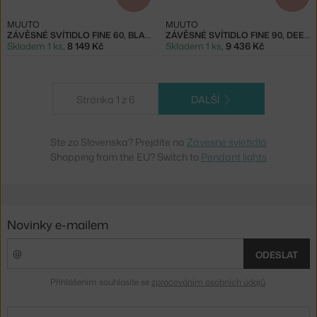
MUUTO
MUUTO
ZÁVĚSNÉ SVÍTIDLO FINE 60, BLACK
ZÁVĚSNÉ SVÍTIDLO FINE 90, DEEP RED
Skladem 1 ks
,
8 149 Kč
Skladem 1 ks
,
9 436 Kč
Stránka 1 z 6
DALŠÍ
Ste zo Slovenska? Prejdite na
Závesné svietidlá
Shopping from the EU? Switch to
Pendant lights
Novinky e-mailem
ODESLAT
Přihlášením souhlasíte se
zpracováním osobních údajů
.