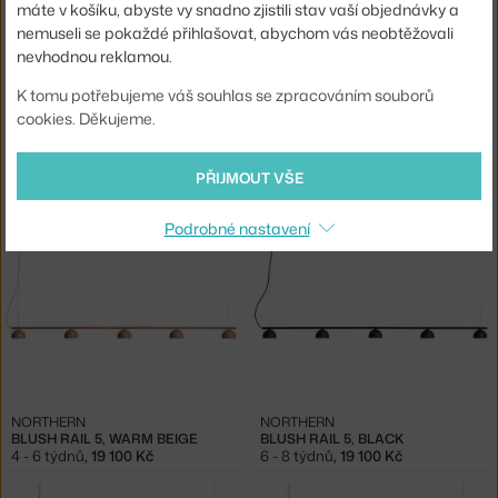
máte v košíku, abyste vy snadno zjistili stav vaší objednávky a
nemuseli se pokaždé přihlašovat, abychom vás neobtěžovali
nevhodnou reklamou.
K tomu potřebujeme váš souhlas se zpracováním souborů
cookies. Děkujeme.
PHOLC
NORTHERN
LAMPA DONNA LINE 120, BLACK
BLUSH RAIL 5, WHITE
PŘIJMOUT VŠE
3 - 5 týdnů
,
17 654 Kč
4 - 6 týdnů
,
19 100 Kč
Podrobné nastavení
NORTHERN
NORTHERN
BLUSH RAIL 5, WARM BEIGE
BLUSH RAIL 5, BLACK
4 - 6 týdnů
,
19 100 Kč
6 - 8 týdnů
,
19 100 Kč