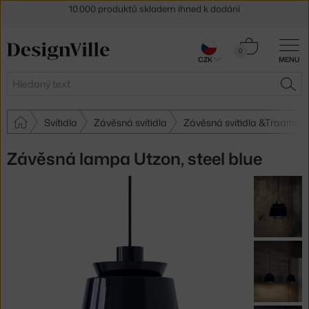
Sleva 5 % pro odběratele
newsletteru
30 dní na vrácení zboží
Košík
0
CZK
MENU
0 Kč
Hledat
HLE
Svítidla
Závěsná svítidla
Závěsná svítidla &Tradition
Závěsná lampa Utzon, steel blue