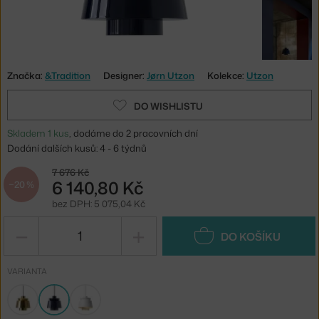
Značka:
&Tradition
Designer:
Jørn Utzon
Kolekce:
Utzon
DO WISHLISTU
Skladem 1 kus
, dodáme do 2 pracovních dní
Dodání dalších kusů: 4 - 6 týdnů
7 676 Kč
6 140,80 Kč
−20 %
bez DPH: 5 075,04 Kč
−
+
DO KOŠÍKU
VARIANTA