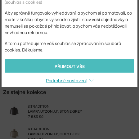
(souhlas s cookies)
Hlavní materiál:
kov
Aby správně fungovalo vyhledávání, abychom si pamatovali, co
Patice / zdroj:
E27
máte v košíku, abyste vy snadno zjistili stav vaší objednávky a
nemuseli se pokaždé přihlašovat, abychom vás neobtěžovali
Distribuce světla:
přímé osvětlení
nevhodnou reklamou.
Kód produktu
AND-133142A369
K tomu potřebujeme váš souhlas se zpracováním souborů
EAN
5705385038123
cookies. Děkujeme.
Ste zo Slovenska? Prejdite na
Závesná lampa Utzon, steel blue
PŘIJMOUT VŠE
Shopping from the EU? Switch to
Utzon Pendant Lamp, steel blue
Podrobné nastavení
Ze stejné kolekce
&TRADITION
LAMPA UTZON JU1, STONE GREY
7 683 Kč
&TRADITION
LAMPA UTZON JU1, GREY BEIGE