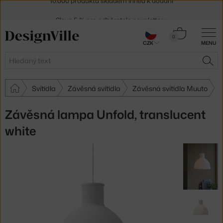
Sleva 5 % pro odběratele
newsletteru
30 dní na vrácení zboží
Košík
0
CZK
MENU
0 Kč
Hledat
HLE
Svítidla
Závěsná svítidla
Závěsná svítidla Muuto
Závěsná lampa Unfold, translucent
white