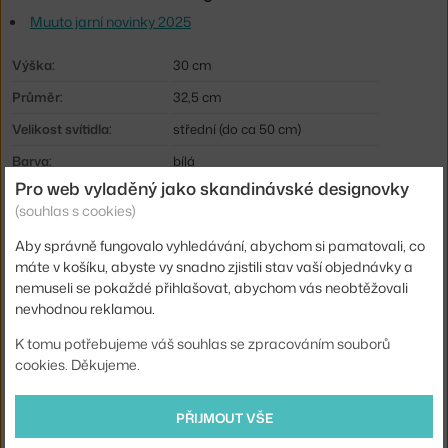
Muuto jarní novinky 2025
Výška:
30 cm
Průměr:
32,5 cm
Velikost svítidla:
střední (do ca 50 cm)
Barva:
bílá
Pro web vyladěný jako skandinávské designovky
Materiál:
akrylový difuzér, silikonová guma
(souhlas s cookies)
Délka kabelu:
3,5 m
Aby správně fungovalo vyhledávání, abychom si pamatovali, co
Krytí:
IP20
máte v košíku, abyste vy snadno zjistili stav vaší objednávky a
nemuseli se pokaždé přihlašovat, abychom vás neobtěžovali
Obsahuje stropní krytku:
ano
nevhodnou reklamou.
Hlavní materiál:
plast
K tomu potřebujeme váš souhlas se zpracováním souborů
Patice / zdroj:
E27
cookies. Děkujeme.
Distribuce světla:
přímé osvětlení
Zdroj součástí:
ne
PŘIJMOUT VŠE