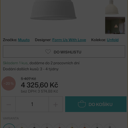
Značka:
Muuto
Designer:
Form Us With Love
Kolekce:
Unfold
DO WISHLISTU
Skladem 1 kus
, dodáme do 2 pracovních dní
Dodání dalších kusů: 3 - 4 týdny
5 407 Kč
4 325,60 Kč
−20 %
bez DPH: 3 574,88 Kč
−
+
DO KOŠÍKU
VARIANTA