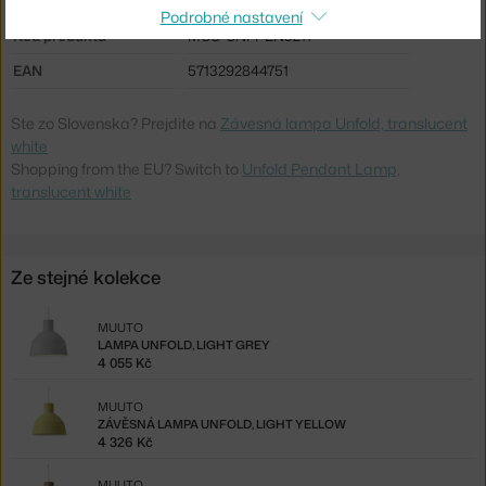
Max Watt (LED):
18 W
Podrobné nastavení
Kód produktu
MUU-UNFPEN3211
EAN
5713292844751
Ste zo Slovenska? Prejdite na
Závesná lampa Unfold, translucent
white
Shopping from the EU? Switch to
Unfold Pendant Lamp,
translucent white
Ze stejné kolekce
MUUTO
LAMPA UNFOLD, LIGHT GREY
4 055 Kč
MUUTO
ZÁVĚSNÁ LAMPA UNFOLD, LIGHT YELLOW
4 326 Kč
MUUTO