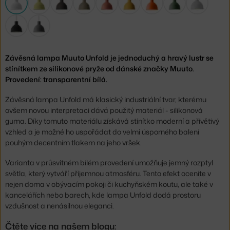
Závěsná lampa Muuto Unfold je jednoduchý a hravý lustr se
stínítkem ze silikonové pryže od dánské značky Muuto.
Provedení: transparentní bílá.
Závěsná lampa Unfold má klasický industriální tvar, kterému
ovšem novou interpretaci dává použitý materiál - silikonová
guma. Díky tomuto materiálu získává stínítko moderní a přívětivý
vzhled a je možné ho uspořádat do velmi úsporného balení
pouhým decentním tlakem na jeho vršek.
Varianta v průsvitném bílém provedení umožňuje jemný rozptyl
světla, který vytváří příjemnou atmosféru. Tento efekt oceníte v
nejen doma v obývacím pokoji či kuchyňském koutu, ale také v
kancelářích nebo barech, kde lampa Unfold dodá prostoru
vzdušnost a nenásilnou eleganci.
Čtěte více na našem blogu: