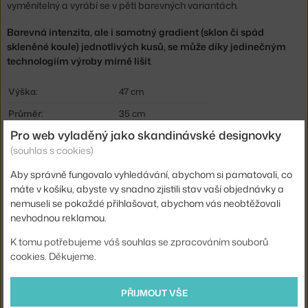
vyměnitelný a vyrábí se v pěti barevných variantách.
Barevná intenzita, ale i samotný gradient (sklon či spád
skleněné koule) jednotlivých kusů, se může díky jedinečným
technologiím výroby mírně lišit
.
Výška:
47 cm
Průměr:
35 cm
Pro web vyladěný jako skandinávské designovky
Hmotnost:
7 kg
(souhlas s cookies)
Velikost svítidla:
střední (do ca 50 cm)
Aby správně fungovalo vyhledávání, abychom si pamatovali, co
Barva:
šedá, zlatá
máte v košíku, abyste vy snadno zjistili stav vaší objednávky a
Materiál:
sklo, mosaz, ocel
nemuseli se pokaždé přihlašovat, abychom vás neobtěžovali
nevhodnou reklamou.
Délka kabelu:
2,5 m
K tomu potřebujeme váš souhlas se zpracováním souborů
Obsahuje stropní krytku:
ano
cookies. Děkujeme.
Hlavní materiál:
sklo
Patice / zdroj:
E27
PŘIJMOUT VŠE