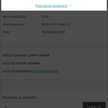
Distribuce světla:
nepřímé světlo
Podrobné nastavení
Zdroj součástí:
ano
Max Watt (LED):
13 W
Kód produktu
BOM-95111-SMO-G
EAN
8595610912598
VÍCE Z KOLEKCE LAMPY UMBRA
VÍCE OD ZNAČKY BOMMA
VÍCE OD DESIGNÉRA
DECHEM STUDIO
Novinky e-mailem
ODESLAT