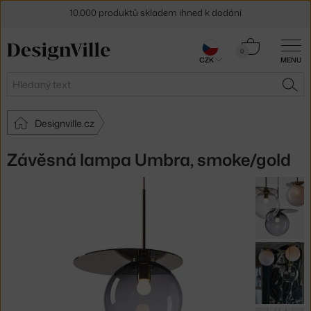
10.000 produktů skladem ihned k dodání
Sleva 5 % pro odběratele
newsletteru
Košík
0
30 dní na vrácení zboží
CZK
MENU
0 Kč
Hledat
HLE
Designville.cz
Závěsná lampa Umbra, smoke/gold