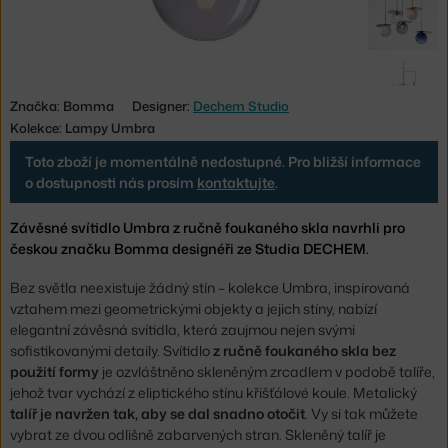
Značka:
Bomma
Designer:
Dechem Studio
Kolekce: Lampy Umbra
Toto zboží je momentálně nedostupné. Pro bližší informace
o dostupnosti nás prosím
kontaktujte
.
Závěsné svítidlo Umbra z ručně foukaného skla navrhli pro
českou značku Bomma designéři ze Studia DECHEM.
Bez světla neexistuje žádný stín – kolekce Umbra, inspirovaná
vztahem mezi geometrickými objekty a jejich stíny, nabízí
elegantní závěsná svítidla, která zaujmou nejen svými
sofistikovanými detaily. Svítidlo
z ručně foukaného skla bez
použití formy
je ozvláštněno skleněným zrcadlem v podobě talíře,
jehož tvar vychází z eliptického stínu křišťálové koule. Metalický
talíř je navržen tak, aby se dal snadno otočit
. Vy si tak můžete
vybrat ze dvou odlišně zabarvených stran. Skleněný talíř je