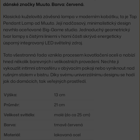
dánské značky Muuto. Barva: červená.
Klasická kuželovitá závěsná lampa v moderním kabátku, to je Top
Pendant Lamp od Muuto. Její nadčasový, minimalistický design
navrhlo oceňované Big-Game studio. Jednoduchý geometrický
tvar lampy s čistými liniemi v horní části skrývá energeticky
úsporný integrovaný LED světelný zdroj.
Tato všestranná řada vznikla procesem kovotlačení oceli a nabízí
hned několik barevných i velikostních provedení. Nechte ji
vykouzlit intimní atmosféru v obývacím pokoji nebo vyniknout nad
rušným stolem v bistru. Díky svému univerzálnímu designu se hodí
jak do domácích, tak veřejných prostředí.
Výška:
13 cm
Průměr:
21 cm
Velikost svítidla:
malé (do ca 25 cm)
Barva:
tmavě červená
Materiál:
lakovaná ocel