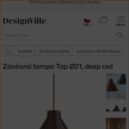
Sleva 5 % pro odběratele
newsletteru
30 dní na vrácení zboží
Košík
0
CZK
MENU
0 Kč
Hledat
HLE
Svítidla
Závěsná svítidla
Závěsná svítidla Muuto
Závěsná lampa Top Ø21, deep red