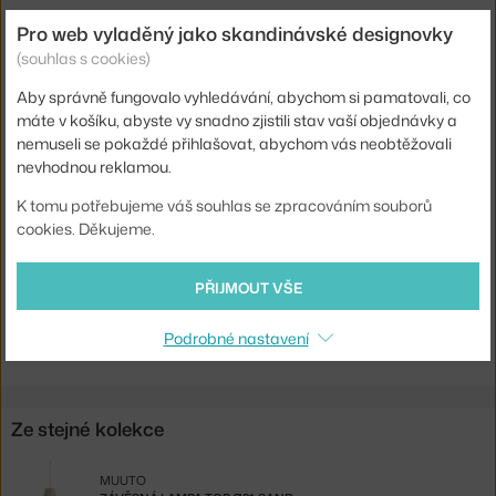
Délka kabelu:
4 m
Pro web vyladěný jako skandinávské designovky
Krytí:
IP20
(souhlas s cookies)
Obsahuje stropní krytku:
ano
Aby správně fungovalo vyhledávání, abychom si pamatovali, co
máte v košíku, abyste vy snadno zjistili stav vaší objednávky a
Hlavní materiál:
kov
nemuseli se pokaždé přihlašovat, abychom vás neobtěžovali
Patice / zdroj:
vestavěný LED zdroj
nevhodnou reklamou.
Stmívatelné:
ano
K tomu potřebujeme váš souhlas se zpracováním souborů
cookies. Děkujeme.
Kód produktu
MUU-TOPPEN2102
EAN
5713295831345
PŘIJMOUT VŠE
Ste zo Slovenska? Prejdite na
Závesná lampa Top Ø21, deep red
Podrobné nastavení
Shopping from the EU? Switch to
Top Pendant Ø21, deep red
Ze stejné kolekce
MUUTO