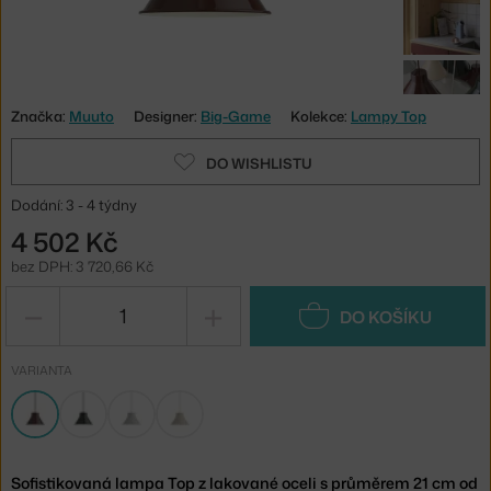
Značka:
Muuto
Designer:
Big-Game
Kolekce:
Lampy Top
DO WISHLISTU
Dodání: 3 - 4 týdny
4 502 Kč
bez DPH: 3 720,66 Kč
−
+
DO KOŠÍKU
VARIANTA
Sofistikovaná lampa Top z lakované oceli s průměrem 21 cm od