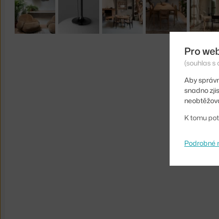
Pro we
(souhlas s 
Aby správn
snadno zji
neobtěžova
K tomu pot
Podrobné 