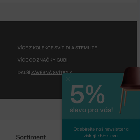
VÍCE Z KOLEKCE
SVÍTIDLA STEMLITE
VÍCE OD ZNAČKY
GUBI
DALŠÍ
ZÁVĚSNÁ SVÍTIDLA
5%
Zavřít
sleva pro vás!
Odebírejte náš newsletter a
získejte 5% slevu.
Sortiment
Sledujte nás