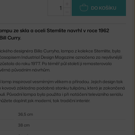
+
DO KOŠÍKU
−
mpu ze skla a oceli Stemlite navrhl v roce 1962
ill Curry.
ckého designéra Billa Curryho, lampa z kolekce Stemlite, byla
í časopisem Industrial Design Magazine označena za nejvlivnější
zůstala do roku 1977. Po téměř půl století ji remasterovala
 věrná původním návrhům.
í lamp inspiroval vesmírným věkem a přírodou. Jejich design tak
hlá kovová základna podobná stonku tulipánu, která je zakončená
í. Původní lampa byla použita i při natáčení televizního seriálu
můžete doplnit jak moderní, tak tradiční interiér.
36,5 cm
38 cm