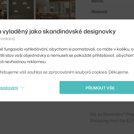
Barva:
Materiál:
Délka kabelu:
b vyladěný jako skandinávské designovky
Hlavní materiál:
cookies)
Patice / zdroj:
ě fungovalo vyhledávání, abychom si pamatovali, co máte v košíku, a
Stmívatelné:
stili stav vaší objednávky a nemuseli se pokaždé přihlašovat, abycho
li nevhodnou reklamou.
Distribuce světla:
řebujeme váš souhlas se zpracováním souborů cookies. Děkujeme.
Zdroj součástí:
Kód produktu
nastavení
PŘIJMOUT VŠE
EAN
Ste zo Slovenska? Prej
Shopping from the EU?