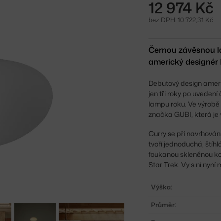
12 974 Kč
bez DPH: 10 722,31 Kč
Černou závěsnou la
americký designér B
Debutový design ameri
jen tři roky po uveden
lampu roku. Ve výrobě 
značka GUBI, která je
Curry se při navrhován
tvoří jednoduchá, ští
foukanou skleněnou koul
Star Trek. Vy s ní nyní 
Výška:
Průměr: