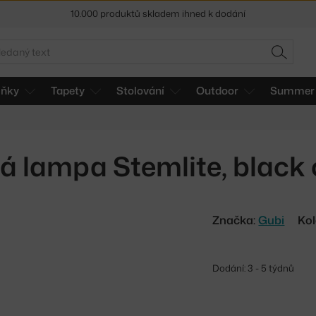
Sleva 5 % pro odběratele
newsletteru
edat
30 dní na vrácení zboží
HLEDAT
lňky
Tapety
Stolování
Outdoor
Summer 
á lampa Stemlite, black
Značka:
Gubi
Kol
Dodání: 3 - 5 týdnů