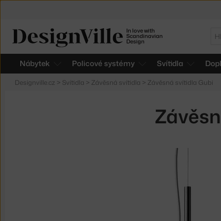
In love with
Hl
Scandinavian
Design
Nábytek
Policové systémy
Svítidla
Dop
Designville.cz
>
Svítidla
>
Závěsná svítidla
>
Závěsná svítidla Gubi
Závěsn