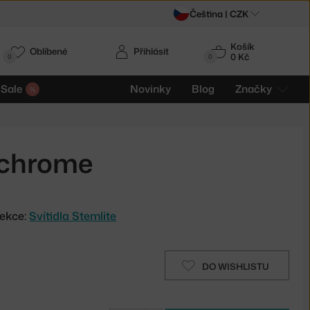
Čeština |
CZK
Košík
Oblíbené
Přihlásit
0 Kč
0
0
Sale
Novinky
Blog
Značky
 chrome
ekce:
Svítidla Stemlite
DO WISHLISTU