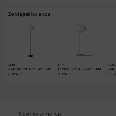
Ze stejné kolekce
GUBI
GUBI
GUBI
LAMPA STEMLITE 150 CM, BLACK CHROME
LAMPA STEMLITE 70 CM, PEBBLE GREY
25 974 Kč
18 174 Kč
25 9
Novinky e-mailem