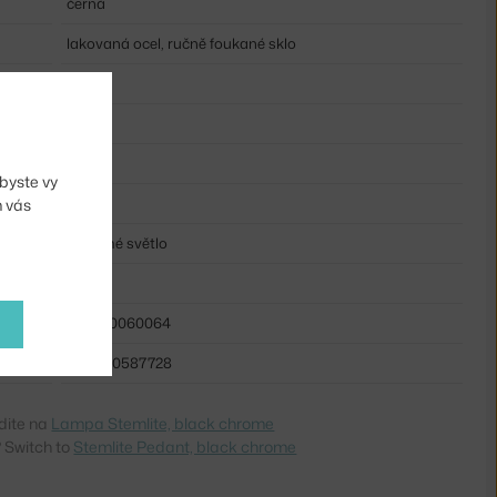
černá
lakovaná ocel, ručně foukané sklo
4 m
sklo
E27
byste vy
ano
m vás
nepřímé světlo
ne
GUB-10060064
5715010587728
dite na
Lampa Stemlite, black chrome
 Switch to
Stemlite Pedant, black chrome