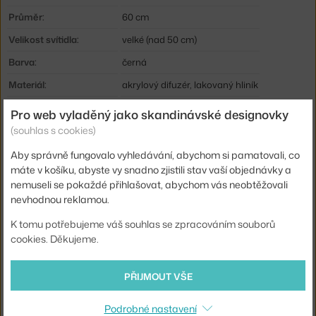
Průměr:
60 cm
Velikost svítidla:
velké (nad 50 cm)
Barva:
černá
Materiál:
akrylový difuzér, lakovaný hliník
Délka kabelu:
2,7 m
Pro web vyladěný jako skandinávské designovky
(souhlas s cookies)
Krytí:
IP20
Obsahuje stropní krytku:
ano
Aby správně fungovalo vyhledávání, abychom si pamatovali, co
máte v košíku, abyste vy snadno zjistili stav vaší objednávky a
Hlavní materiál:
kov
nemuseli se pokaždé přihlašovat, abychom vás neobtěžovali
Příkon:
280 W
nevhodnou reklamou.
Patice / zdroj:
E27
K tomu potřebujeme váš souhlas se zpracováním souborů
cookies. Děkujeme.
Distribuce světla:
přímé osvětlení
Zdroj součástí:
ne
PŘIJMOUT VŠE
Max Watt (LED):
18 W
Podrobné nastavení
Info k produktu:
4xE27