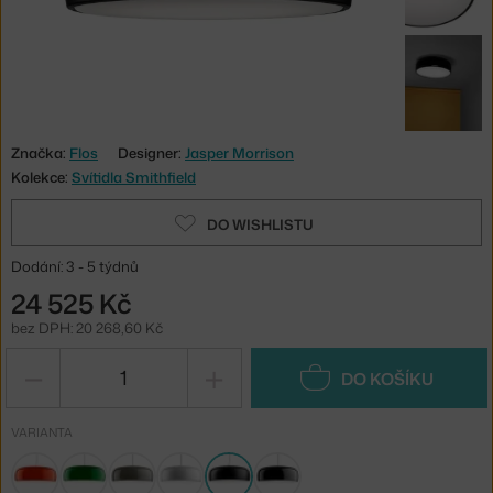
Značka:
Flos
Designer:
Jasper Morrison
Kolekce:
Svítidla Smithfield
DO WISHLISTU
Dodání: 3 - 5 týdnů
24 525 Kč
bez DPH: 20 268,60 Kč
−
+
DO KOŠÍKU
VARIANTA