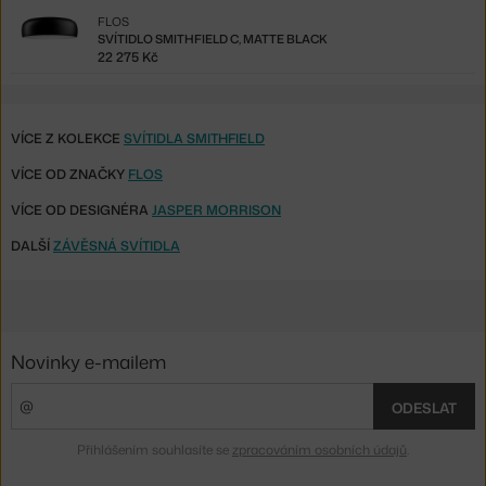
FLOS
SVÍTIDLO SMITHFIELD C, MATTE BLACK
22 275 Kč
VÍCE Z KOLEKCE
SVÍTIDLA SMITHFIELD
VÍCE OD ZNAČKY
FLOS
VÍCE OD DESIGNÉRA
JASPER MORRISON
DALŠÍ
ZÁVĚSNÁ SVÍTIDLA
Novinky e-mailem
ODESLAT
Přihlášením souhlasíte se
zpracováním osobních údajů
.