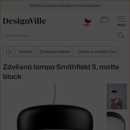
10.000 produktů skladem ihned k dodání
Sleva 5 % pro odběratele
newsletteru
Košík
0
CZK
MENU
0 Kč
30 dní na vrácení zboží
Hledat
HLE
Svítidla
Závěsná svítidla
Závěsná svítidla Flos
Závěsná lampa Smithfield S, matte
black