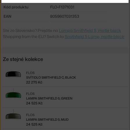
Kód produktu
FLO-F1371031
EAN
8059607031353
Ste zo Slovenska? Prejdite na
Lampa Smithfield S, matte black
Shopping from the EU? Switch to
Smithfield S Lamp, matte black
Ze stejné kolekce
FLOS
SVÍTIDLO SMITHFIELD C, BLACK
22 275 Kč
FLOS
LAMPA SMITHFIELD S, GREEN
24 525 Kč
FLOS
LAMPA SMITHFIELD S, MUD
24 525 Kč