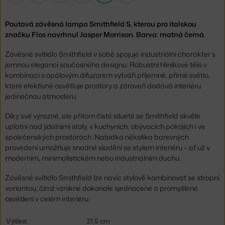
Poutavá závěsná lampa Smithfield S, kterou pro italskou
značku Flos navrhnul Jasper Morrison. Barva: matná černá.
Závěsné svítidlo Smithfield v sobě spojuje industriální charakter s
jemnou elegancí současného designu. Robustní hliníkové tělo v
kombinaci s opálovým difuzorem vytváří příjemné, přímé světlo,
které efektivně osvětluje prostory a zároveň dodává interiéru
jedinečnou atmosféru.
Díky své výrazné, ale přitom čisté siluetě se Smithfield skvěle
uplatní nad jídelními stoly, v kuchyních, obývacích pokojích i ve
společenských prostorách. Nabídka několika barevných
provedení umožňuje snadné sladění se stylem interiéru – ať už v
moderním, minimalistickém nebo industriálním duchu.
Závěsné svítidlo Smithfield lze navíc stylově kombinovat se stropní
variantou, čímž vznikne dokonale sjednocené a promyšlené
osvětlení v celém interiéru.
Výška:
21,5 cm