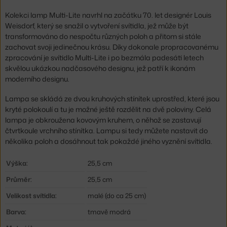
Kolekci lamp Multi-Lite navrhl na začátku 70. let designér Louis
Weisdorf, který se snažil o vytvoření svítidla, jež může být
transformováno do nespočtu různých poloh a přitom si stále
zachovat svoji jedinečnou krásu. Díky dokonale propracovanému
zpracování je svítidlo Multi-Lite i po bezmála padesáti letech
skvělou ukázkou nadčasového designu, jež patří k ikonám
moderního designu.
Lampa se skládá ze dvou kruhových stínítek uprostřed, které jsou
kryté polokoulí a tu je možné ještě rozdělit na dvě poloviny. Celá
lampa je obkroužena kovovým kruhem, o něhož se zastavují
čtvrtkoule vrchního stínítka. Lampu si tedy můžete nastavit do
několika poloh a dosáhnout tak pokaždé jiného vyznění svítidla.
Výška:
25,5 cm
Průměr:
25,5 cm
Velikost svítidla:
malé (do ca 25 cm)
Barva:
tmavě modrá