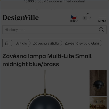
Sleva 5 % pro odběratele
newsletteru
30 dní na vrácení zboží
Košík
0
CZK
MENU
0 Kč
Hledat
HLE
Svítidla
Závěsná svítidla
Závěsná svítidla Gubi
Závěsná lampa Multi-Lite Small,
midnight blue/brass