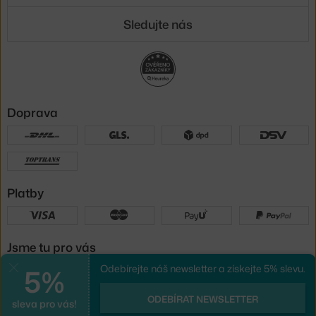
Sledujte nás
Doprava
Platby
Jsme tu pro vás
5%
Odebírejte náš newsletter a získejte 5% slevu.
Zavřít
UX design
a
e-shop na míru
od
ODEBÍRAT NEWSLETTER
sleva pro vás!
PeckaDesign