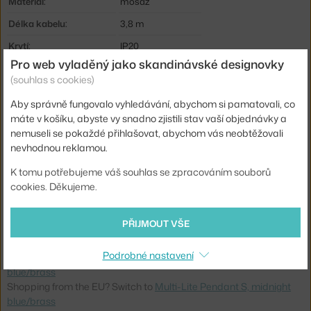
Materiál:
mosaz
Délka kabelu:
3,8 m
Krytí:
IP20
Pro web vyladěný jako skandinávské designovky
Obsahuje stropní krytku:
ano
(souhlas s cookies)
Hlavní materiál:
kov
Aby správně fungovalo vyhledávání, abychom si pamatovali, co
Patice / zdroj:
E14
máte v košíku, abyste vy snadno zjistili stav vaší objednávky a
nemuseli se pokaždé přihlašovat, abychom vás neobtěžovali
Distribuce světla:
nepřímé světlo
nevhodnou reklamou.
Zdroj součástí:
ne
K tomu potřebujeme váš souhlas se zpracováním souborů
Max Watt (LED):
40 W
cookies. Děkujeme.
Kód produktu
GUB-10074006
PŘIJMOUT VŠE
EAN
5715015231299
Podrobné nastavení
Ste zo Slovenska? Prejdite na
Multi-Lite Small, midnight
blue/brass
Shopping from the EU? Switch to
Multi-Lite Pendant S, midnight
blue/brass