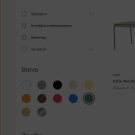
Skladem
5×
K vidění v showroomu
Novinky
Ve slevě
5×
Barva
HAY
STŮL PALIS
bílá
šedá
černá
béžová
žlutá
Skladem 1 k
oranžová
hnědá
červená
modrá
zelená
světlé
stříbrná
dřevo