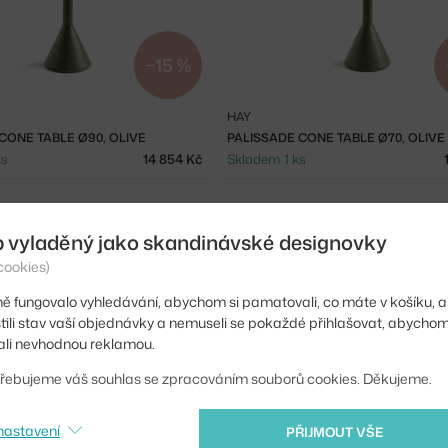
−15 %
HAY
CONE TABLE Ø90, OLIVE
PALISSADE CONE TABLE Ø70, OLIVE
ks
14 854 Kč
Skladem 1 ks
b vyladěný jako skandinávské designovky
cookies)
ě fungovalo vyhledávání, abychom si pamatovali, co máte v košíku, a
stili stav vaší objednávky a nemuseli se pokaždé přihlašovat, abycho
li nevhodnou reklamou.
řebujeme váš souhlas se zpracováním souborů cookies. Děkujeme.
nastavení
PŘIJMOUT VŠE
HAY