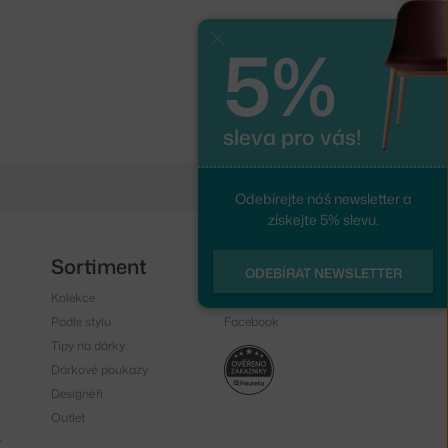
5%
Zavřít
sleva pro vás!
Odebírejte náš newsletter a
získejte 5% slevu.
Sortiment
Sledujte nás
ODEBÍRAT NEWSLETTER
Kolekce
Instagram
Podle stylu
Facebook
Tipy na dárky
Dárkové poukazy
Designéři
Outlet
y