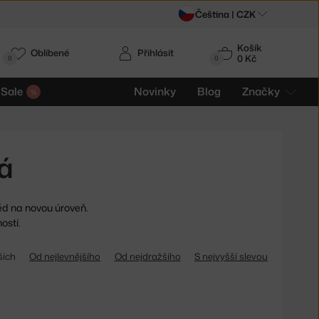
Čeština |
CZK
Košík
Oblíbené
Přihlásit
0 Kč
0
0
Sale
Novinky
Blog
Značky
á
ěd na novou úroveň.
ostí.
ších
Od nejlevnějšího
Od nejdražšího
S nejvyšší slevou