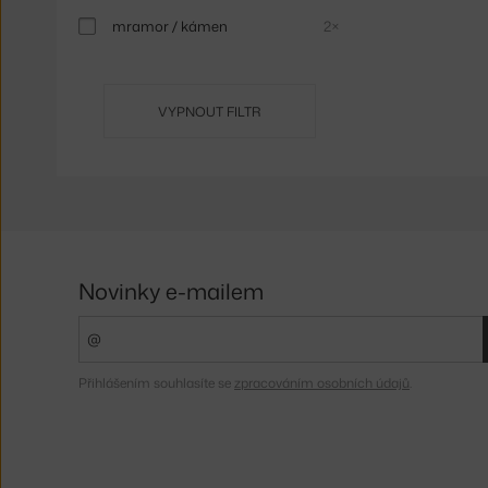
mramor / kámen
2×
VYPNOUT FILTR
Novinky e-mailem
Přihlášením souhlasíte se
zpracováním osobních údajů
.