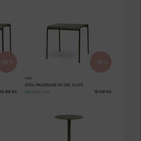
−15 %
−15 %
HAY
STŮL PALISSADE 90 CM, OLIVE
24 416 Kč
Skladem 1 ks
18 041 Kč