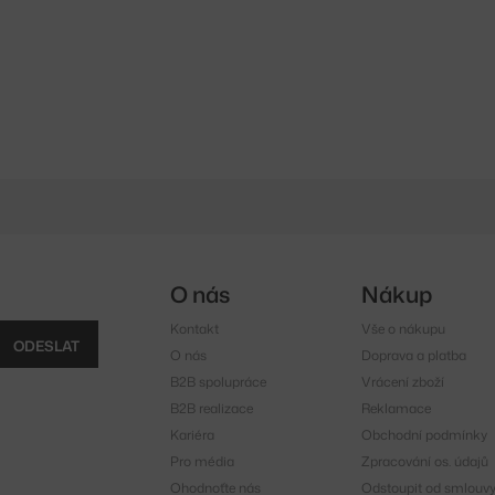
O nás
Nákup
Kontakt
Vše o nákupu
ODESLAT
O nás
Doprava a platba
B2B spolupráce
Vrácení zboží
B2B realizace
Reklamace
Kariéra
Obchodní podmínky
Pro média
Zpracování os. údajů
Ohodnoťte nás
Odstoupit od smlouv