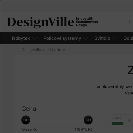
In love with
Hl
Scandinavian
Design
Nábytek
Policové systémy
Svítidla
Dop
Designville.cz
>
Outdoor
Venkovní stoly svo
Vsaď
Cena
Vybrané
BARVA
filtry:
zelená
10 225
Kč
149 475
Kč