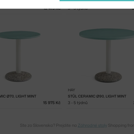
CONE TABLE 65X65 CM, OLIVE
STŮL WEEKDAY 230 CM, OLIVE
13 475 Kč
3 - 5 týdnů
3
HAY
IC Ø70, LIGHT MINT
STŮL CERAMIC Ø90, LIGHT MINT
15 975 Kč
3 - 5 týdnů
Ste zo Slovenska? Prejdite na
Záhradné stoly
Shopping fro