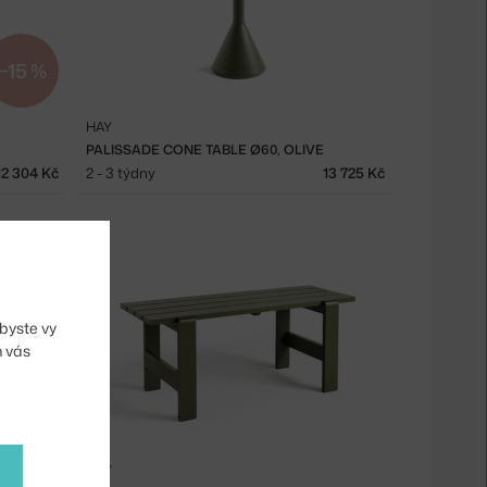
−15 %
HAY
PALISSADE CONE TABLE Ø60, OLIVE
12 304 Kč
2 - 3 týdny
13 725 Kč
byste vy
m vás
HAY