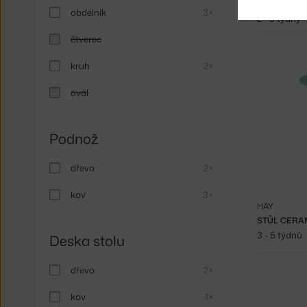
PALISSADE 
obdélník
3×
2 - 3 týdny
čtverec
kruh
2×
ovál
Podnož
dřevo
2×
kov
3×
HAY
STŮL CERAM
3 - 5 týdnů
Deska stolu
dřevo
2×
kov
1×