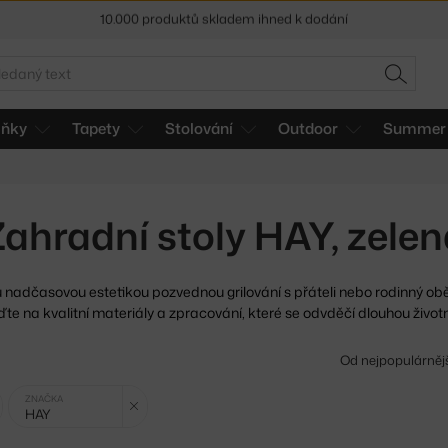
Sleva 5 % pro odběratele
newsletteru
30 dní na vrácení zboží
edat
HLEDAT
lňky
Tapety
Stolování
Outdoor
Summer 
Zahradní stoly HAY, zelen
u nadčasovou estetikou pozvednou grilování s přáteli nebo
rodinný ob
te na kvalitní materiály a zpracování, které se odvděčí dlouhou životn
Od nejpopulárněj
Zrušit filtr
Zrušit filtr
ZNAČKA
HAY