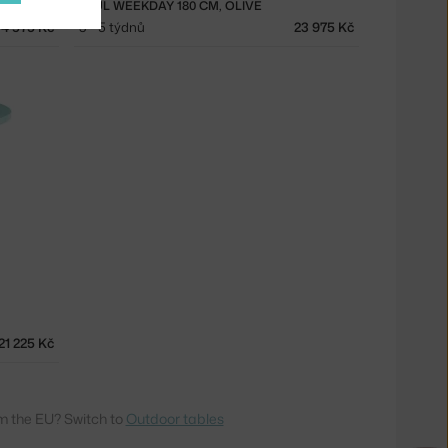
STŮL WEEKDAY 180 CM, OLIVE
4 975 Kč
3 - 5 týdnů
23 975 Kč
21 225 Kč
m the EU? Switch to
Outdoor tables