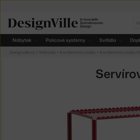
In love with
Hl
Scandinavian
Design
Nábytek
Policové systémy
Svítidla
Dop
Designville.cz
>
Nábytek
>
Konferenční stolky
>
Konferenční stolky 
Servíro