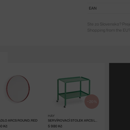
EAN
Ste zo Slovenska? Prej
Shopping from the EU?
−20 %
HAY
DLO ARCS ROUND, RED
SERVÍROVACÍ STOLEK ARCS LOW, SOFT JADE
50 Kč
5 980 Kč