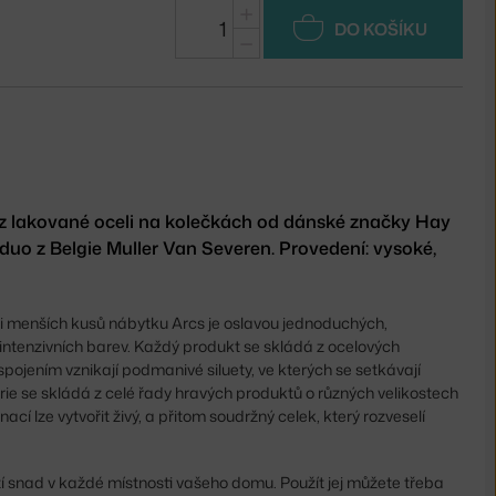
+
DO KOŠÍKU
−
 z lakované oceli na kolečkách od dánské značky Hay
duo z Belgie Muller Van Severen. Provedení: vysoké,
 i menších kusů nábytku Arcs je oslavou jednoduchých,
intenzivních barev. Každý produkt se skládá z ocelových
 spojením vznikají podmanivé siluety, ve kterých se setkávají
érie se skládá z celé řady hravých produktů o různých velikostech
ací lze vytvořit živý, a přitom soudržný celek, který rozveselí
tí snad v každé místnosti vašeho domu. Použít jej můžete třeba