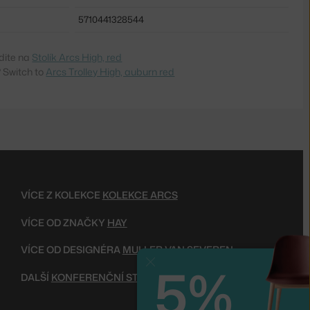
5710441328544
dite na
Stolík Arcs High, red
 Switch to
Arcs Trolley High, auburn red
VÍCE Z KOLEKCE
KOLEKCE ARCS
VÍCE OD ZNAČKY
HAY
VÍCE OD DESIGNÉRA
MULLER VAN SEVEREN
5%
Zavřít
DALŠÍ
KONFERENČNÍ STOLKY