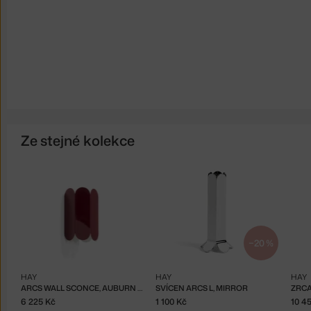
Ze stejné kolekce
−20 %
HAY
HAY
HAY
ARCS WALL SCONCE, AUBURN RED
SVÍCEN ARCS L, MIRROR
ZRCA
6 225 Kč
1 100 Kč
10 4