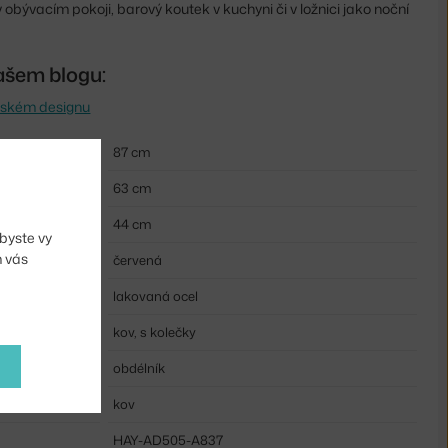
 obývacím pokoji, barový koutek v kuchyni či v ložnici jako noční
ašem blogu:
vském designu
87 cm
63 cm
44 cm
byste vy
m vás
červená
lakovaná ocel
kov, s kolečky
obdélník
kov
HAY-AD505-A837