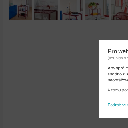
Pro we
(souhlas s 
Aby správn
snadno zji
neobtěžova
K tomu pot
Podrobné 