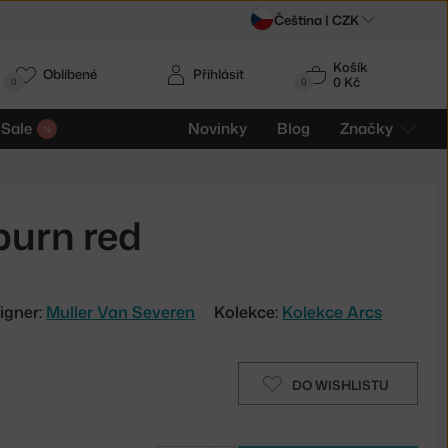
Čeština |
CZK
Košík
Oblíbené
Přihlásit
0 Kč
0
0
Sale
Novinky
Blog
Značky
burn red
igner:
Muller Van Severen
Kolekce:
Kolekce Arcs
DO WISHLISTU