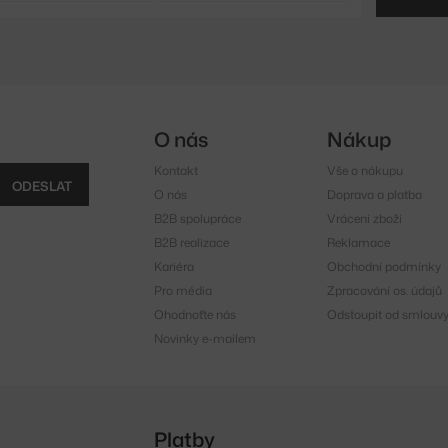
O nás
Nákup
Kontakt
Vše o nákupu
ODESLAT
O nás
Doprava a platba
B2B spolupráce
Vrácení zboží
B2B realizace
Reklamace
Kariéra
Obchodní podmínky
Pro média
Zpracování os. údajů
Ohodnoťte nás
Odstoupit od smlouv
Novinky e-mailem
Platby