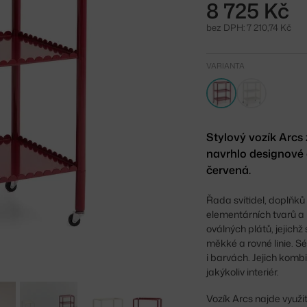
8 725 Kč
bez DPH: 7 210,74 Kč
VARIANTA
Stylový vozík Arcs
navrhlo designové 
červená.
Řada svítidel, doplňků
elementárních tvarů a 
oválných plátů, jejichž
měkké a rovné linie. S
i barvách. Jejich kombin
jakýkoliv interiér.
Vozík Arcs najde využi