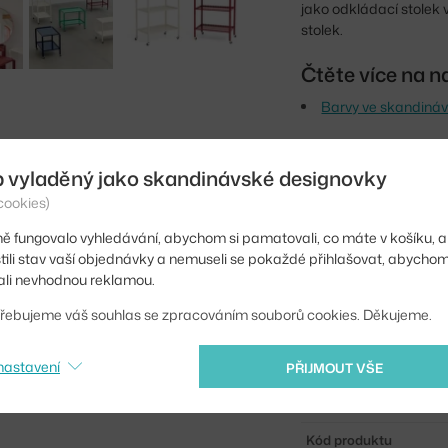
jako odkládací stolek v
stolek.
Čtěte více na n
Barvy ve skandiná
Výška:
b vyladěný jako skandinávské designovky
Délka:
cookies)
Šířka:
ě fungovalo vyhledávání, abychom si pamatovali, co máte v košíku, a
stili stav vaší objednávky a nemuseli se pokaždé přihlašovat, abycho
Barva:
li nevhodnou reklamou.
Materiál:
řebujeme váš souhlas se zpracováním souborů cookies. Děkujeme.
Podnož:
nastavení
PŘIJMOUT VŠE
Tvar stolu:
Deska stolu:
Kód produktu