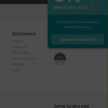
sleva pro vás!
Odebírejte náš newsletter a
získejte 5% slevu.
Sortiment
Sledujte nás
ODEBÍRAT NEWSLETTER
Kolekce
Instagram
Podle stylu
Facebook
Tipy na dárky
Dárkové poukazy
Designéři
Outlet
y
Jsme tu pro vás