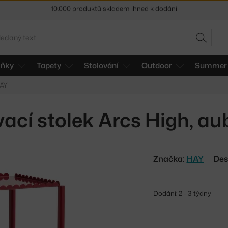
Sleva 5 % pro odběratele
newsletteru
30 dní na vrácení zboží
edat
HLEDAT
lňky
Tapety
Stolování
Outdoor
Summer 
HAY
vací stolek Arcs High, au
Značka:
HAY
Des
Dodání: 2 - 3 týdny