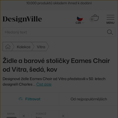
Sleva 5 % pro odběratele
newsletteru
30 dní na vrácení zboží
Košík
0
CZK
MENU
0 Kč
Hledat
HLE
Kolekce
Vitra
Židle a barové stoličky Eames Chair
od Vitra, šedá, kov
Designové židle Eames Chair od Vitra představili v 50. letech
designéři Charles
…
Číst dále
Filtrovat
Od nejpopulárnějších
Vybrané
Zrušit filtr
Zrušit filtr
BARVA
PODNOŽ
kov