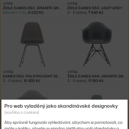
VITRA
VITRA
ŽIDLE EAMES DSX, GRANITE GREY
ŽIDLE EAMES DSX, LIGHT GREY
Skladem 5 ks
,
6 032 Kč
3 - 5 týdnů
,
7 540 Kč
VITRA
VITRA
EAMES DSX, POLSTROVANÝ SEDÁK
ŽIDLE EAMES DAR, GRANITE GREY
3 - 5 týdnů
,
10 920 Kč
3 - 5 týdnů
,
11 180 Kč
Pro web vyladěný jako skandinávské designovky
(souhlas s cookies)
Aby správně fungovalo vyhledávání, abychom si pamatovali, co
máte v košíku, abyste vy snadno zjistili stav vaší objednávky a