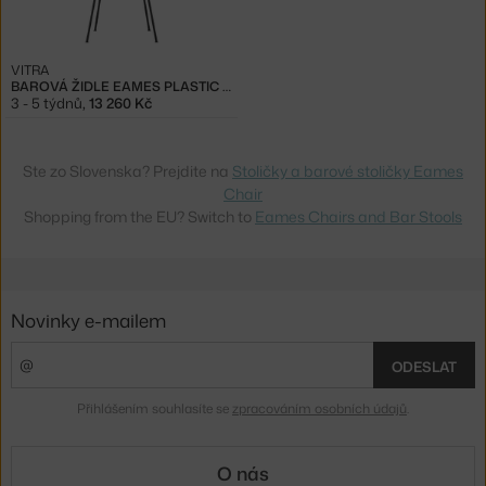
VITRA
BAROVÁ ŽIDLE EAMES PLASTIC HIGH, GRANITE GREY
3 - 5 týdnů
,
13 260 Kč
Ste zo Slovenska? Prejdite na
Stoličky a barové stoličky Eames
Chair
Shopping from the EU? Switch to
Eames Chairs and Bar Stools
Novinky e-mailem
ODESLAT
Přihlášením souhlasíte se
zpracováním osobních údajů
.
O nás