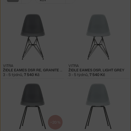
filtry:
šedá
VITRA
VITRA
ŽIDLE EAMES DSR RE, GRANITE GREY
ŽIDLE EAMES DSR, LIGHT GREY
3 - 5 týdnů
,
7 540 Kč
3 - 5 týdnů
,
7 540 Kč
−20 %