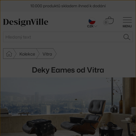
10.000 produktů skladem ihned k dodání
Sleva 5 % pro odběratele
newsletteru
Košík
0
CZK
MENU
0 Kč
30 dní na vrácení zboží
Hledat
HLE
Kolekce
Vitra
Deky Eames od Vitra