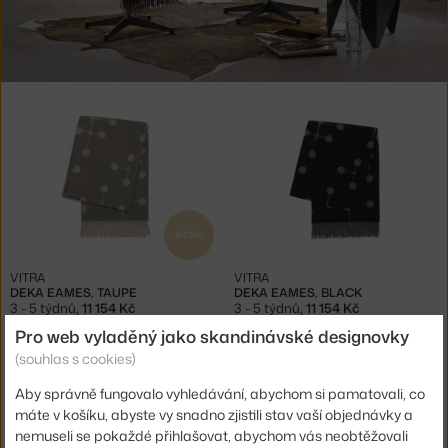
Produkty
v
kolekci
Přikrývky
Eames
IKONA
VITRA
VITRA
DEKA EAMES, TAUPE
DEKA EAMES, BLACK
3 - 5 týdnů
,
11 154 Kč
3 - 5 týdnů
,
11 154 Kč
Pro web vyladěný jako skandinávské designovky
(souhlas s cookies)
Aby správně fungovalo vyhledávání, abychom si pamatovali, co
máte v košíku, abyste vy snadno zjistili stav vaší objednávky a
Ste zo Slovenska? Prejdite na
Prikrývky Eames
nemuseli se pokaždé přihlašovat, abychom vás neobtěžovali