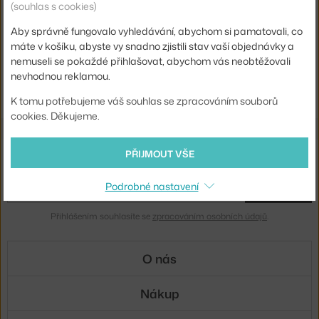
(souhlas s cookies)
NORMANN COPENHAGEN
NORMANN COPENHAGEN
VĚŠÁK TOJ SMALL, GREY
VĚŠÁK TOJ LARGE, GREY
Aby správně fungovalo vyhledávání, abychom si pamatovali, co
12 - 14 týdnů
,
8 875 Kč
12 - 14 týdnů
,
11 750 Kč
máte v košíku, abyste vy snadno zjistili stav vaší objednávky a
nemuseli se pokaždé přihlašovat, abychom vás neobtěžovali
Ste zo Slovenska? Prejdite na
Vešiaky
nevhodnou reklamou.
Shopping from the EU? Switch to
Hooks & coat stands
K tomu potřebujeme váš souhlas se zpracováním souborů
cookies. Děkujeme.
PŘIJMOUT VŠE
Novinky e-mailem
Podrobné nastavení
ODESLAT
Přihlášením souhlasíte se
zpracováním osobních údajů
.
O nás
Nákup