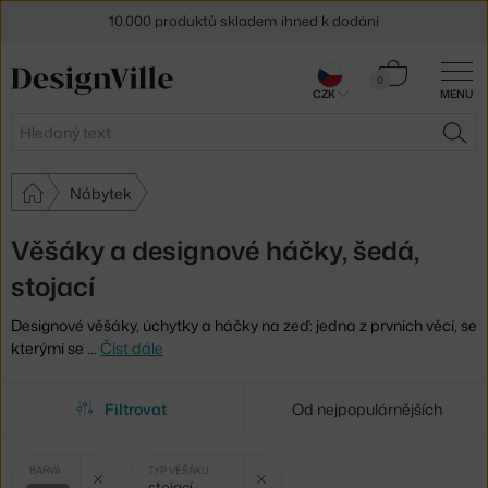
10.000 produktů skladem ihned k dodání
Sleva 5 % pro odběratele
newsletteru
Košík
0
CZK
MENU
0 Kč
30 dní na vrácení zboží
Hledat
HLE
Nábytek
Věšáky a designové háčky, šedá,
stojací
Designové věšáky, úchytky a háčky na zeď: jedna z prvních věcí, se
kterými se
…
Číst dále
Filtrovat
Od nejpopulárnějších
Vybrané
Zrušit filtr
Zrušit filtr
BARVA
TYP VĚŠÁKU
stojací