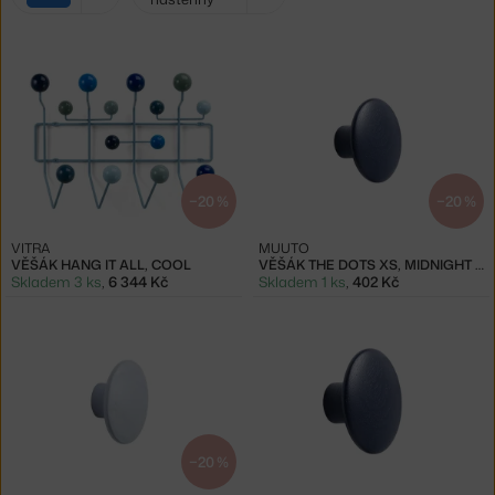
filtry:
modrá
−20 %
−20 %
VITRA
MUUTO
VĚŠÁK HANG IT ALL, COOL
VĚŠÁK THE DOTS XS, MIDNIGHT BLUE
Skladem 3 ks
,
6 344 Kč
Skladem 1 ks
,
402 Kč
−20 %