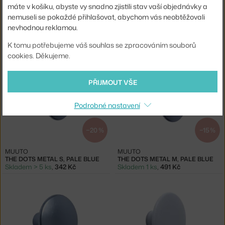
máte v košíku, abyste vy snadno zjistili stav vaší objednávky a
−20 %
−20 %
nemuseli se pokaždé přihlašovat, abychom vás neobtěžovali
nevhodnou reklamou.
MUUTO
MUUTO
VĚŠÁK THE DOTS L, PALE BLUE
SADA THE DOTS METAL, PALE BLUE
K tomu potřebujeme váš souhlas se zpracováním souborů
Skladem 1 ks
,
624 Kč
Skladem 2 ks
,
1 911 Kč
cookies. Děkujeme.
PŘIJMOUT VŠE
Podrobné nastavení
−20 %
−15 %
MUUTO
MUUTO
THE DOTS METAL S, PALE BLUE
THE DOTS METAL M, PALE BLUE
Skladem > 5 ks
,
342 Kč
Skladem 1 ks
,
491 Kč