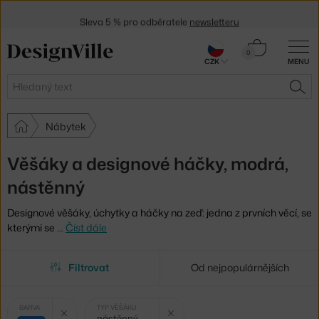
Sleva 5 % pro odběratele
newsletteru
30 dní na vrácení zboží
Košík
0
CZK
MENU
0 Kč
Hledat
HLE
Nábytek
Věšáky a designové háčky, modrá,
nástěnný
Designové věšáky, úchytky a háčky na zeď: jedna z prvních věcí, se
kterými se
…
Číst dále
Filtrovat
Od nejpopulárnějších
Vybrané
Zrušit filtr
Zrušit filtr
BARVA
TYP VĚŠÁKU
nástěnný