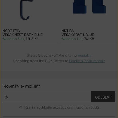
NORTHERN
NICHBA
VĚŠÁK NEST, DARK BLUE
VĚŠÁKY BATH, BLUE
Skladem 5 ks
,
1 913 Kč
Skladem 1 ks
,
741 Kč
Ste zo Slovenska? Prejdite na
Vešiaky
Shopping from the EU? Switch to
Hooks & coat stands
Novinky e-mailem
ODESLAT
Přihlášením souhlasíte se
zpracováním osobních údajů
.