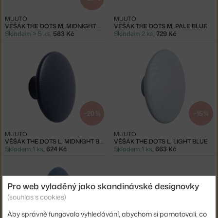
MUUTO
MUUTO
VĚŠÁK THE DOTS M, MIDNIGHT BLUE
VĚŠÁK THE DOTS M, PALE BLUE
Skladem > 5 ks
,
583 Kč
Skladem 2 ks
,
729 Kč
−20 %
−15 %
MUUTO
MUUTO
VĚŠÁK THE DOTS L, MIDNIGHT BLUE
VĚŠÁK THE DOTS L, LIGHT BLUE
Skladem 1 ks
,
624 Kč
Skladem 1 ks
,
663 Kč
Pro web vyladěný jako skandinávské designovky
(souhlas s cookies)
Aby správně fungovalo vyhledávání, abychom si pamatovali, co