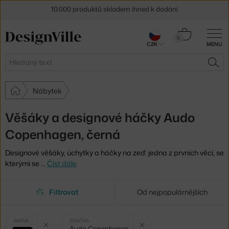
10.000 produktů skladem ihned k dodání
Sleva 5 % pro odběratele
newsletteru
Košík
0
30 dní na vrácení zboží
CZK
MENU
0 Kč
Hledat
HLE
Nábytek
Věšáky a designové háčky Audo
Copenhagen, černá
Designové věšáky, úchytky a háčky na zeď: jedna z prvních věcí, se
kterými se
…
Číst dále
Filtrovat
Od nejpopulárnějších
Vybrané
Zrušit filtr
Zrušit filtr
BARVA
ZNAČKA
Audo Copenhagen