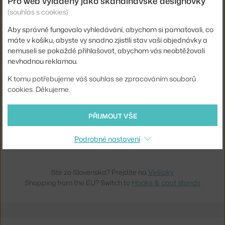
Pro web vyladěný jako skandinávské designovky
AUDO COPENHAGEN
AUDO COPENHAGEN
(souhlas s cookies)
VĚŠÁK AFTEROOM SMALL, BLACK / BRASS
VĚŠÁK AFTEROOM SMALL, BLACK
Skladem 3 ks
,
1 528 Kč
Skladem > 5 ks
,
1 490 Kč
Aby správně fungovalo vyhledávání, abychom si pamatovali, co
máte v košíku, abyste vy snadno zjistili stav vaší objednávky a
nemuseli se pokaždé přihlašovat, abychom vás neobtěžovali
nevhodnou reklamou.
K tomu potřebujeme váš souhlas se zpracováním souborů
cookies. Děkujeme.
PŘIJMOUT VŠE
AUDO COPENHAGEN
VĚŠÁK AFTEROOM COAT STAND, BLACK
Podrobné nastavení
Skladem 1 ks
,
17 468 Kč
Ste zo Slovenska? Prejdite na
Vešiaky
Shopping from the EU? Switch to
Hooks & coat stands